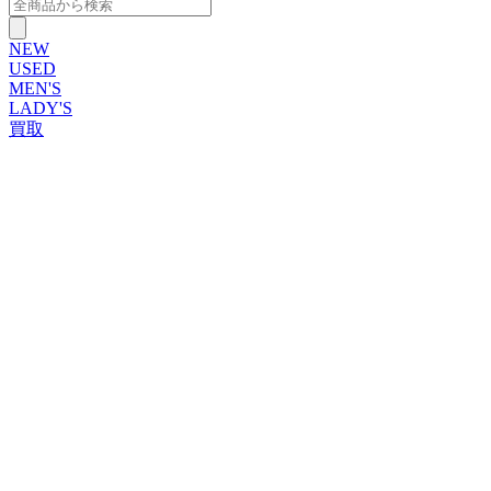
NEW
USED
MEN'S
LADY'S
買取
ROLEX
ブランドから探す
ブランドから探す
TUDOR
OMEGA
CARTIER
PATEK PHILIPPE
AUDEMARS PIGUET
A.LANGE&SOHNE
GLASHUTTE ORIGINAL
VACHERON CONSTANTIN
BREGUET
JAEGER-LECOULTRE
SEIKO
TAG Heuer
IWC
BREITLING
PANERAI
FRANCK MULLER