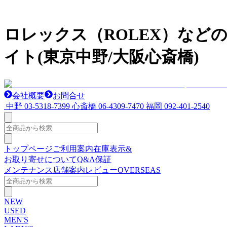
ロレックス（ROLEX）など
イト(東京中野/大阪心斎橋)
会社概要
お問合せ
中野
03-5318-7399
心斎橋
06-4309-7470
福岡
092-401-2540
トップページ
ご利用案内
在庫表示&
お取り寄せについて
Q&A
保証
メンテナンス
店舗案内
レビュー
OVERSEAS
NEW
USED
MEN'S