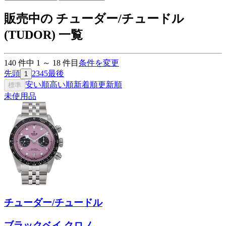
販売中の チューダー/チュードル
(TUDOR) 一覧
140
件中
1
～
18
件目
条件を変更
先頭
2
3
4
5
最後
1
安い順
高い順
新着順
更新順
標準
未使用品
チューダー/チュードル
ブラックベイ クロノ