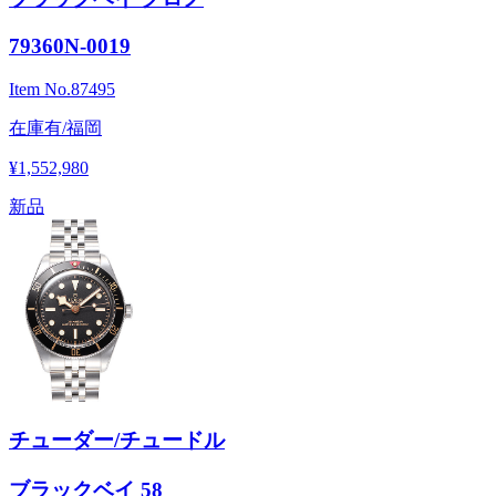
79360N-0019
Item No.
87495
在庫有/福岡
¥1,552,980
新品
チューダー/チュードル
ブラックベイ 58