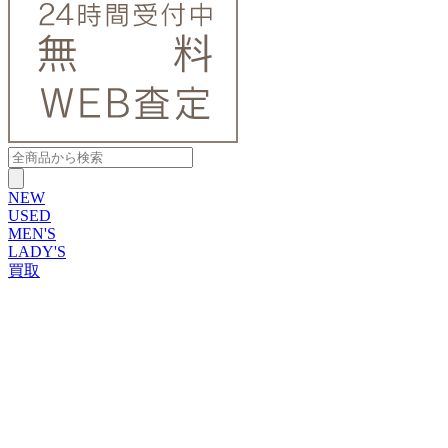
NEW
USED
MEN'S
LADY'S
買取
ROLEX
ブランドから探す
ブランドから探す
TUDOR
OMEGA
CARTIER
PATEK PHILIPPE
AUDEMARS PIGUET
A.LANGE&SOHNE
GLASHUTTE ORIGINAL