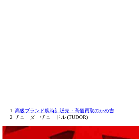
CORUM
CHRONOSWISS
BALL WATCH
Sinn
ROGER DUBUIS
Montblanc
FREDERIQUE CONSTANT
MAURICE LACROIX
ULYSSE NARDIN
JAQUET DROZ
GRAHAM
PARMIGIANI FLEURIER
OTHER BRANDS
JEWELRY
高級ブランド腕時計販売・高価買取のかめ吉
チューダー/チュードル (TUDOR)