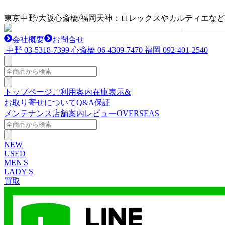
東京中野/大阪心斎橋/福岡天神：ロレックスやカルティエな
会社概要
お問合せ
中野
03-5318-7399
心斎橋
06-4309-7470
福岡
092-401-2540
トップページ
ご利用案内
在庫表示&
お取り寄せについて
Q&A
保証
メンテナンス
店舗案内
レビュー
OVERSEAS
NEW
USED
MEN'S
LADY'S
買取