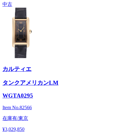
中古
カルティエ
タンクアメリカンLM
WGTA0295
Item No.
82566
在庫有/東京
¥3,029,850