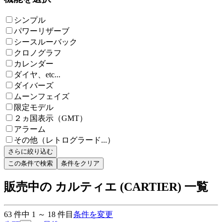
シンプル
パワーリザーブ
シースルーバック
クロノグラフ
カレンダー
ダイヤ、etc...
ダイバーズ
ムーンフェイズ
限定モデル
２ヵ国表示（GMT）
アラーム
その他（レトログラード...）
さらに絞り込む
この条件で検索
条件をクリア
販売中の カルティエ (CARTIER) 一覧
63
件中
1
～
18
件目
条件を変更