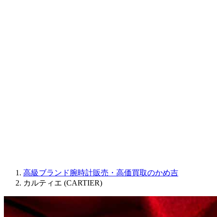
CORUM
CHRONOSWISS
BALL WATCH
Sinn
ROGER DUBUIS
Montblanc
FREDERIQUE CONSTANT
MAURICE LACROIX
ULYSSE NARDIN
JAQUET DROZ
GRAHAM
PARMIGIANI FLEURIER
OTHER BRANDS
JEWELRY
高級ブランド腕時計販売・高価買取のかめ吉
カルティエ (CARTIER)