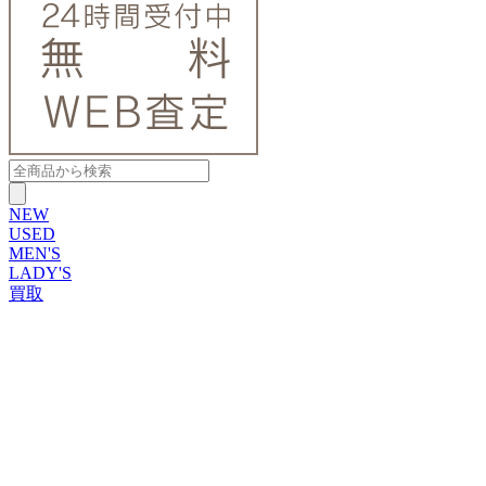
NEW
USED
MEN'S
LADY'S
買取
ROLEX
ブランドから探す
ブランドから探す
TUDOR
OMEGA
CARTIER
PATEK PHILIPPE
AUDEMARS PIGUET
A.LANGE&SOHNE
GLASHUTTE ORIGINAL