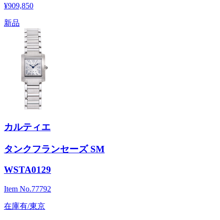
¥909,850
新品
カルティエ
タンクフランセーズ SM
WSTA0129
Item No.
77792
在庫有/東京