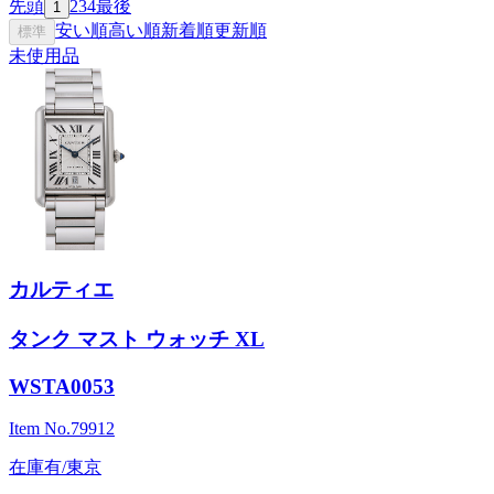
先頭
2
3
4
最後
1
安い順
高い順
新着順
更新順
標準
未使用品
カルティエ
タンク マスト ウォッチ XL
WSTA0053
Item No.
79912
在庫有/東京