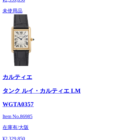
未使用品
カルティエ
タンク ルイ・カルティエ LM
WGTA0357
Item No.
86985
在庫有/大阪
¥2,329,850