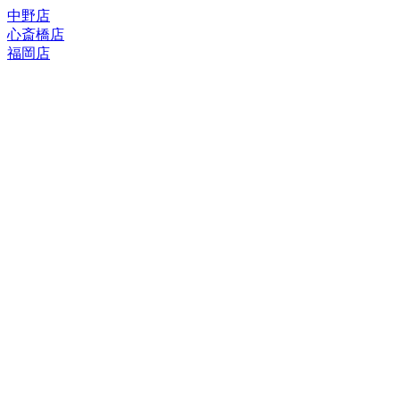
中野店
心斎橋店
福岡店
トップページ
ブランド一覧
ROLEX
ご利用案内
TUDOR
中古品のススメ
OMEGA
在庫表示&お取り寄せについて
CARTIER
Q&A
PATEK PHILIPPE
保証・メンテナンス
AUDEMARS PIGUET
A.LANGE&SOHNE
店舗案内
GLASHUTTE ORIGINAL
中野本店
VACHERON CONSTANTIN
心斎橋店
BREGUET
福岡店
JAEGER-LECOULTRE
レビュー
SEIKO
TAG Heuer
FOR OVERSEAS
IWC
会社概要
BREITLING
お問い合わせ
PANERAI
サイトマップ