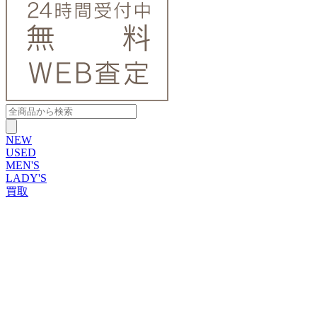
NEW
USED
MEN'S
LADY'S
買取
ROLEX
ブランドから探す
ブランドから探す
TUDOR
OMEGA
CARTIER
PATEK PHILIPPE
AUDEMARS PIGUET
A.LANGE&SOHNE
GLASHUTTE ORIGINAL