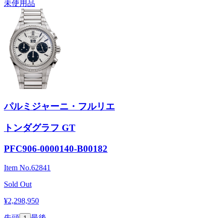
未使用品
パルミジャーニ・フルリエ
トンダグラフ GT
PFC906-0000140-B00182
Item No.
62841
Sold Out
¥2,298,950
先頭
最後