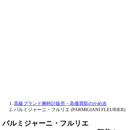
CORUM
CHRONOSWISS
BALL WATCH
Sinn
ROGER DUBUIS
Montblanc
FREDERIQUE CONSTANT
MAURICE LACROIX
ULYSSE NARDIN
JAQUET DROZ
GRAHAM
PARMIGIANI FLEURIER
OTHER BRANDS
JEWELRY
高級ブランド腕時計販売・高価買取のかめ吉
パルミジャーニ・フルリエ (PARMIGIANI FLEURIER)
パルミジャーニ・フルリエ