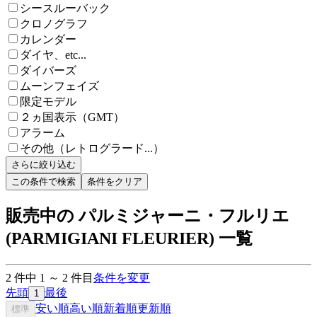
シースルーバック
クロノグラフ
カレンダー
ダイヤ、etc...
ダイバーズ
ムーンフェイズ
限定モデル
２ヵ国表示（GMT）
アラーム
その他（レトログラード...）
さらに絞り込む
この条件で検索
条件をクリア
販売中の パルミジャーニ・フルリエ
(PARMIGIANI FLEURIER) 一覧
2
件中
1
～
2
件目
条件を変更
先頭
最後
1
安い順
高い順
新着順
更新順
標準