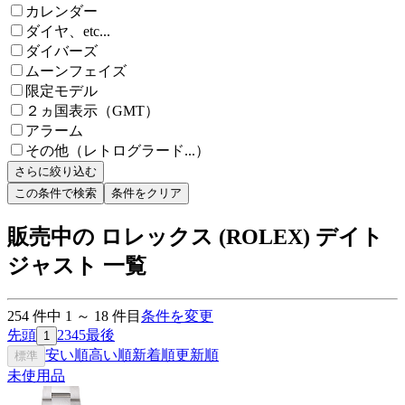
カレンダー
ダイヤ、etc...
ダイバーズ
ムーンフェイズ
限定モデル
２ヵ国表示（GMT）
アラーム
その他（レトログラード...）
さらに絞り込む
この条件で検索
条件をクリア
販売中の ロレックス (ROLEX) デイト
ジャスト 一覧
254
件中
1
～
18
件目
条件を変更
先頭
2
3
4
5
最後
1
安い順
高い順
新着順
更新順
標準
未使用品