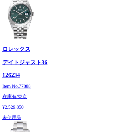
ロレックス
デイトジャスト36
126234
Item No.
77888
在庫有/東京
¥2,529,850
未使用品