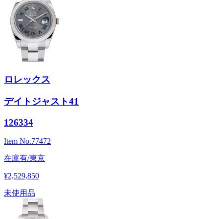
ロレックス
デイトジャスト41
126334
Item No.
77472
在庫有/東京
¥2,529,850
未使用品