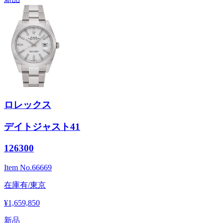
ロレックス
デイトジャスト41
126300
Item No.
66669
在庫有/東京
¥1,659,850
新品