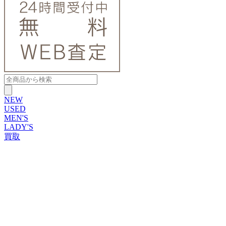
NEW
USED
MEN'S
LADY'S
買取
ROLEX
ブランドから探す
ブランドから探す
TUDOR
OMEGA
CARTIER
PATEK PHILIPPE
AUDEMARS PIGUET
A.LANGE&SOHNE
GLASHUTTE ORIGINAL