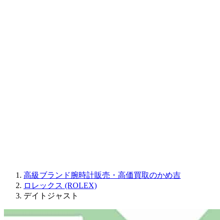
CORUM
CHRONOSWISS
BALL WATCH
Sinn
ROGER DUBUIS
Montblanc
FREDERIQUE CONSTANT
MAURICE LACROIX
ULYSSE NARDIN
JAQUET DROZ
GRAHAM
PARMIGIANI FLEURIER
OTHER BRANDS
JEWELRY
高級ブランド腕時計販売・高価買取のかめ吉
ロレックス (ROLEX)
デイトジャスト