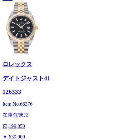
ロレックス
デイトジャスト41
126333
Item No.
66376
在庫有/東京
¥3,199,850
▼
¥30,000