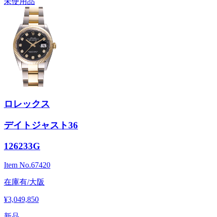
未使用品
ロレックス
デイトジャスト36
126233G
Item No.
67420
在庫有/大阪
¥3,049,850
新品