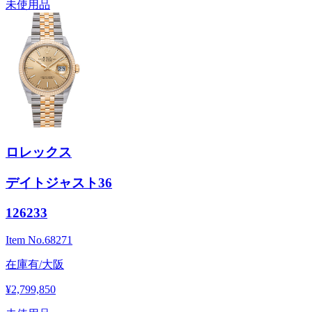
未使用品
ロレックス
デイトジャスト36
126233
Item No.
68271
在庫有/大阪
¥2,799,850