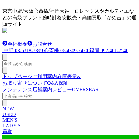
東京中野/大阪心斎橋/福岡天神：ロレックスやカルティエな
どの高級ブランド腕時計格安販売・高価買取「かめ吉」の通
販サイト
会社概要
お問合せ
中野
03-5318-7399
心斎橋
06-4309-7470
福岡
092-401-2540
トップページ
ご利用案内
在庫表示&
お取り寄せについて
Q&A
保証
メンテナンス
店舗案内
レビュー
OVERSEAS
NEW
USED
MEN'S
LADY'S
買取