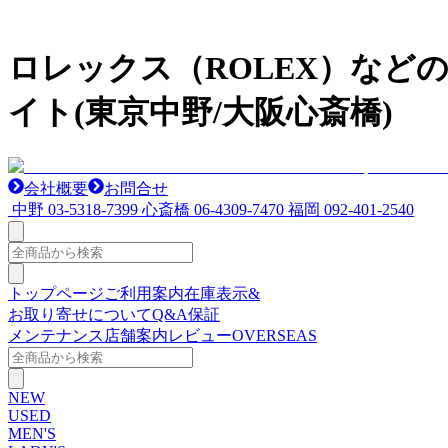
ロレックス（ROLEX）など
イト(東京中野/大阪心斎橋)
会社概要
お問合せ
中野
03-5318-7399
心斎橋
06-4309-7470
福岡
092-401-2540
トップページ
ご利用案内
在庫表示&
お取り寄せについて
Q&A
保証
メンテナンス
店舗案内
レビュー
OVERSEAS
NEW
USED
MEN'S