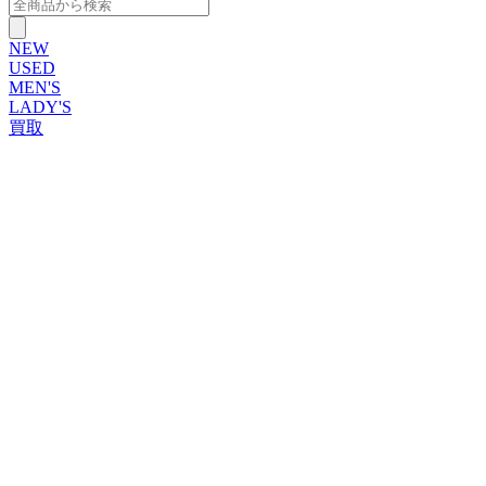
NEW
USED
MEN'S
LADY'S
買取
ROLEX
ブランドから探す
ブランドから探す
TUDOR
OMEGA
CARTIER
PATEK PHILIPPE
AUDEMARS PIGUET
A.LANGE&SOHNE
GLASHUTTE ORIGINAL
VACHERON CONSTANTIN
BREGUET
JAEGER-LECOULTRE
SEIKO
TAG Heuer
IWC
BREITLING
PANERAI
FRANCK MULLER