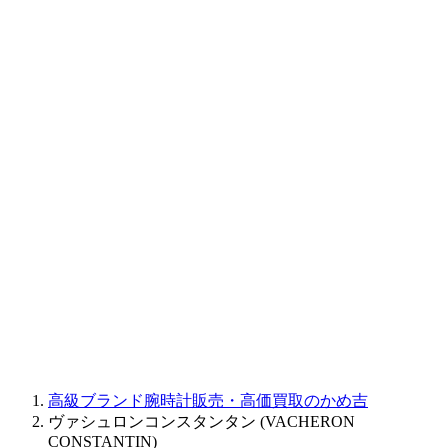
BAUME&MERCIER
RALPH LAUREN
CORUM
CHRONOSWISS
BALL WATCH
Sinn
ROGER DUBUIS
Montblanc
FREDERIQUE CONSTANT
MAURICE LACROIX
ULYSSE NARDIN
JAQUET DROZ
GRAHAM
PARMIGIANI FLEURIER
OTHER BRANDS
JEWELRY
高級ブランド腕時計販売・高価買取のかめ吉
ヴァシュロンコンスタンタン (VACHERON
CONSTANTIN)