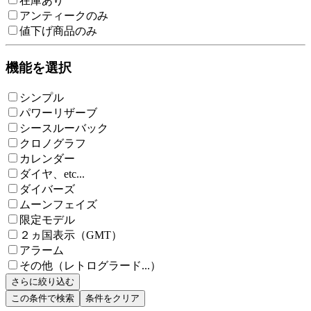
在庫あり
アンティークのみ
値下げ商品のみ
機能を選択
シンプル
パワーリザーブ
シースルーバック
クロノグラフ
カレンダー
ダイヤ、etc...
ダイバーズ
ムーンフェイズ
限定モデル
２ヵ国表示（GMT）
アラーム
その他（レトログラード...）
さらに絞り込む
この条件で検索
条件をクリア