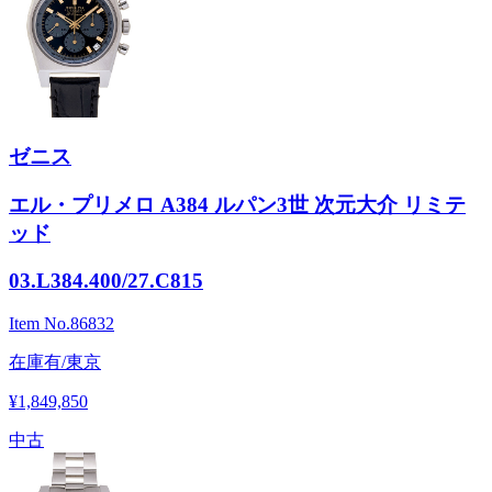
ゼニス
エル・プリメロ A384 ルパン3世 次元大介 リミテ
ッド
03.L384.400/27.C815
Item No.
86832
在庫有/東京
¥1,849,850
中古