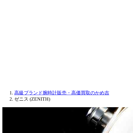
Sinn
ROGER DUBUIS
Montblanc
FREDERIQUE CONSTANT
MAURICE LACROIX
ULYSSE NARDIN
JAQUET DROZ
GRAHAM
PARMIGIANI FLEURIER
OTHER BRANDS
JEWELRY
高級ブランド腕時計販売・高価買取のかめ吉
ゼニス (ZENITH)