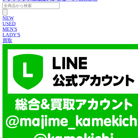
NEW
USED
MEN'S
LADY'S
買取