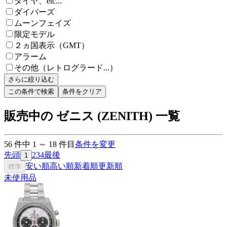
ダイヤ、etc...
ダイバーズ
ムーンフェイズ
限定モデル
２ヵ国表示（GMT）
アラーム
その他（レトログラード...）
さらに絞り込む
この条件で検索
条件をクリア
販売中の ゼニス (ZENITH) 一覧
56
件中
1
～
18
件目
条件を変更
先頭
2
3
4
最後
1
安い順
高い順
新着順
更新順
標準
未使用品