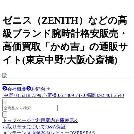
ゼニス（ZENITH）などの高
級ブランド腕時計格安販売・
高価買取「かめ吉」の通販サ
イト(東京中野/大阪心斎橋)
会社概要
お問合せ
中野
03-5318-7399
心斎橋
06-4309-7470
福岡
092-401-2540
トップページ
ご利用案内
在庫表示&
お取り寄せについて
Q&A
保証
メンテナンス
店舗案内
レビュー
OVERSEAS