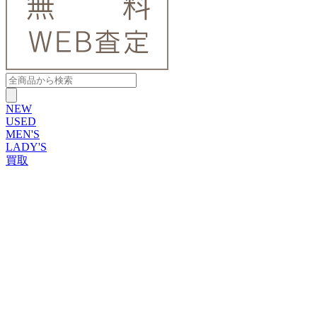
NEW
USED
MEN'S
LADY'S
買取
ROLEX
ブランドから探す
ブランドから探す
TUDOR
OMEGA
CARTIER
PATEK PHILIPPE
AUDEMARS PIGUET
A.LANGE&SOHNE
GLASHUTTE ORIGINAL
VACHERON CONSTANTIN
BREGUET
JAEGER-LECOULTRE