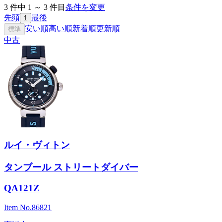
3
件中
1
～
3
件目
条件を変更
先頭
最後
1
安い順
高い順
新着順
更新順
標準
中古
ルイ・ヴィトン
タンブール ストリートダイバー
QA121Z
Item No.
86821