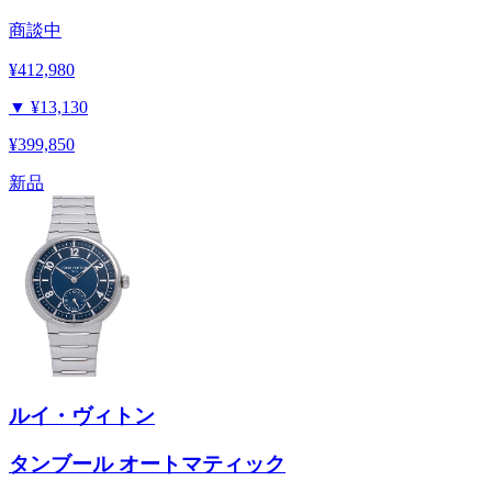
商談中
¥412,980
▼
¥13,130
¥399,850
新品
ルイ・ヴィトン
タンブール オートマティック