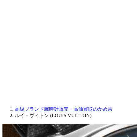
CORUM
CHRONOSWISS
BALL WATCH
Sinn
ROGER DUBUIS
Montblanc
FREDERIQUE CONSTANT
MAURICE LACROIX
ULYSSE NARDIN
JAQUET DROZ
GRAHAM
PARMIGIANI FLEURIER
OTHER BRANDS
JEWELRY
高級ブランド腕時計販売・高価買取のかめ吉
ルイ・ヴィトン (LOUIS VUITTON)