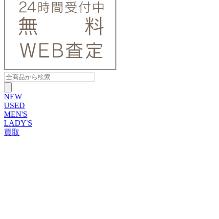
NEW
USED
MEN'S
LADY'S
買取
ROLEX
ブランドから探す
ブランドから探す
TUDOR
OMEGA
CARTIER
PATEK PHILIPPE
AUDEMARS PIGUET
A.LANGE&SOHNE
GLASHUTTE ORIGINAL