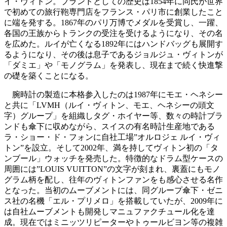
イ・ヴィトン。ブランドとしての歴史は1854年に同氏が世界
で初めての旅行鞄専門店をフランス・パリ市に創業したこと
に端を発する。1867年のパリ万博でメダルを受賞し、一躍、
各国の王族からトランクの受注を受けるようになり、その名
を広めた。ルイが亡くなる1892年にはハンドバッグも展開す
るようになり、その後は息子であるジョルジュ・ヴィトンが
「ダミエ」や「モノグラム」を発表し、現在まで続く快進撃
の礎を築くことになる。
腕時計の製造に本格参入したのは1987年にモエ・ヘネシー
と共に「LVMH（ルイ・ヴィトン、モエ、ヘネシーの頭文
字）グループ」を組織しタグ・ホイヤー等、数々の時計ブラ
ンドも傘下に収めながら、スイスの有名時計生産地である
ラ・ショー・ド・フォンに自社工場”オルロジェ ルイ・ヴィ
トン”を設立。そして2002年、満を持してヴィトン初の「タ
ンブール」ウォッチを発売した。特徴的なドラム型ケースの
周囲には”LOUIS VUITTON”の文字が刻まれ、裏蓋にもモノ
グラム柄を配し、往年のヴィトンファンをも感心させる名作
となった。当初のムーブメントには、同グループ傘下・ゼニ
ス社の名機「エル・プリメロ」を搭載していたが、2009年に
は自社ムーブメントも開発しマニュファクチュール化を達
成。現在ではミニッツリピーターやトゥールビヨン等の複雑