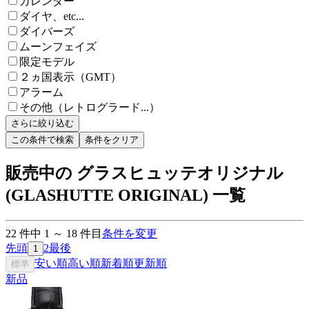
カレンダー
ダイヤ、etc...
ダイバーズ
ムーンフェイズ
限定モデル
２ヵ国表示（GMT）
アラーム
その他（レトログラード...）
さらに絞り込む
この条件で検索
条件をクリア
販売中の グラスヒュッテオリジナル
(GLASHUTTE ORIGINAL) 一覧
22
件中
1
～
18
件目
条件を変更
先頭
2
最後
1
安い順
高い順
新着順
更新順
標準
新品