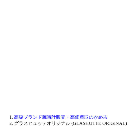
BAUME&MERCIER
RALPH LAUREN
CORUM
CHRONOSWISS
BALL WATCH
Sinn
ROGER DUBUIS
Montblanc
FREDERIQUE CONSTANT
MAURICE LACROIX
ULYSSE NARDIN
JAQUET DROZ
GRAHAM
PARMIGIANI FLEURIER
OTHER BRANDS
JEWELRY
高級ブランド腕時計販売・高価買取のかめ吉
グラスヒュッテオリジナル (GLASHUTTE ORIGINAL)