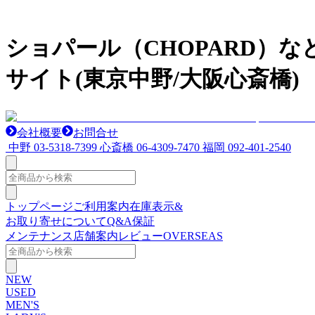
ショパール（CHOPARD）
サイト(東京中野/大阪心斎橋)
会社概要
お問合せ
中野
03-5318-7399
心斎橋
06-4309-7470
福岡
092-401-2540
トップページ
ご利用案内
在庫表示&
お取り寄せについて
Q&A
保証
メンテナンス
店舗案内
レビュー
OVERSEAS
NEW
USED
MEN'S