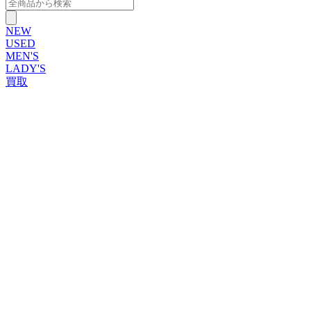
NEW
USED
MEN'S
LADY'S
買取
ROLEX
ブランドから探す
ブランドから探す
TUDOR
OMEGA
CARTIER
PATEK PHILIPPE
AUDEMARS PIGUET
A.LANGE&SOHNE
GLASHUTTE ORIGINAL
VACHERON CONSTANTIN
BREGUET
JAEGER-LECOULTRE
SEIKO
TAG Heuer
IWC
BREITLING
PANERAI
FRANCK MULLER