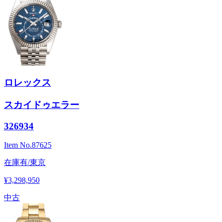
ロレックス
スカイドゥエラー
326934
Item No.
87625
在庫有/東京
¥3,298,950
中古