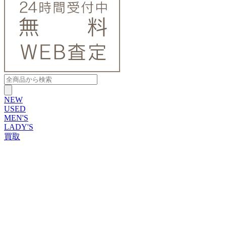
NEW
USED
MEN'S
LADY'S
買取
ROLEX
ブランドから探す
ブランドから探す
TUDOR
OMEGA
CARTIER
PATEK PHILIPPE
AUDEMARS PIGUET
A.LANGE&SOHNE
GLASHUTTE ORIGINAL