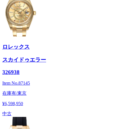
ロレックス
スカイドゥエラー
326938
Item No.
87145
在庫有/東京
¥6,598,950
中古