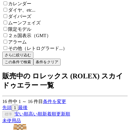
カレンダー
ダイヤ、etc...
ダイバーズ
ムーンフェイズ
限定モデル
２ヵ国表示（GMT）
アラーム
その他（レトログラード...）
さらに絞り込む
この条件で検索
条件をクリア
販売中の ロレックス (ROLEX) スカイ
ドゥエラー 一覧
16
件中
1
～
16
件目
条件を変更
先頭
最後
1
安い順
高い順
新着順
更新順
標準
未使用品