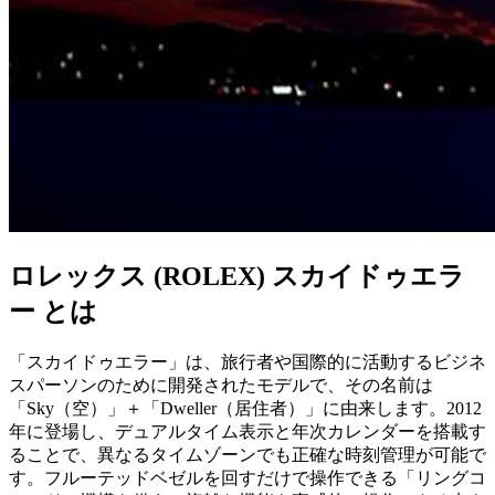
ロレックス (ROLEX) スカイドゥエラ
ー とは
「スカイドゥエラー」は、旅行者や国際的に活動するビジネ
スパーソンのために開発されたモデルで、その名前は
「Sky（空）」＋「Dweller（居住者）」に由来します。2012
年に登場し、デュアルタイム表示と年次カレンダーを搭載す
ることで、異なるタイムゾーンでも正確な時刻管理が可能で
す。フルーテッドベゼルを回すだけで操作できる「リングコ