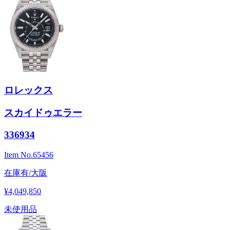
ロレックス
スカイドゥエラー
336934
Item No.
65456
在庫有/大阪
¥4,049,850
未使用品