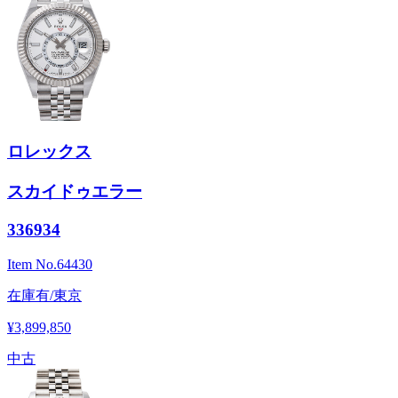
ロレックス
スカイドゥエラー
336934
Item No.
64430
在庫有/東京
¥3,899,850
中古