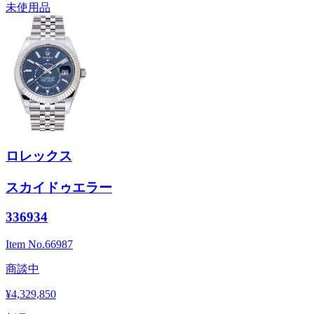
未使用品
ロレックス
スカイドゥエラー
336934
Item No.
66987
商談中
¥4,329,850