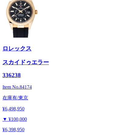
ロレックス
スカイドゥエラー
336238
Item No.
84174
在庫有/東京
¥6,498,950
▼
¥100,000
¥6,398,950