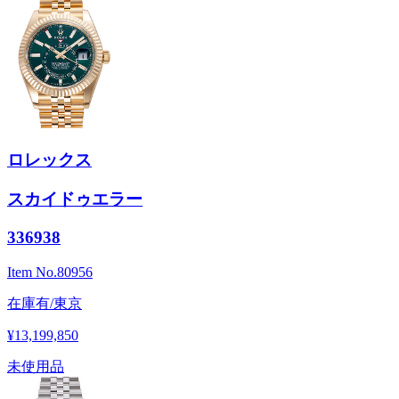
ロレックス
スカイドゥエラー
336938
Item No.
80956
在庫有/東京
¥13,199,850
未使用品