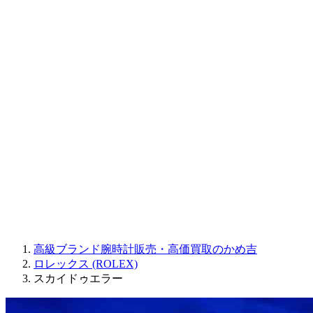
CORUM
CHRONOSWISS
BALL WATCH
Sinn
ROGER DUBUIS
Montblanc
FREDERIQUE CONSTANT
MAURICE LACROIX
ULYSSE NARDIN
JAQUET DROZ
GRAHAM
PARMIGIANI FLEURIER
OTHER BRANDS
JEWELRY
高級ブランド腕時計販売・高価買取のかめ吉
ロレックス (ROLEX)
スカイドゥエラー