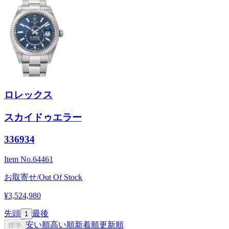
ロレックス
スカイドゥエラー
336934
Item No.
64461
お取寄せ/Out Of Stock
¥3,524,980
先頭
最後
1
安い順
高い順
新着順
更新順
標準