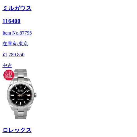
ミルガウス
116400
Item No.
87795
在庫有/東京
¥1,789,850
中古
ロレックス