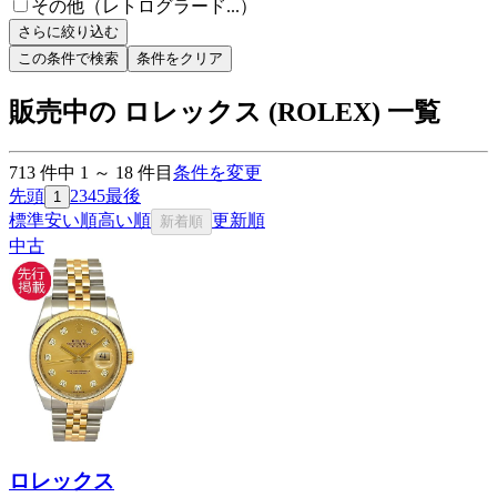
その他（レトログラード...）
さらに絞り込む
この条件で検索
条件をクリア
販売中の ロレックス (ROLEX) 一覧
713
件中
1
～
18
件目
条件を変更
先頭
2
3
4
5
最後
1
標準
安い順
高い順
更新順
新着順
中古
ロレックス