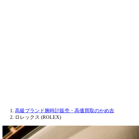
CORUM
CHRONOSWISS
BALL WATCH
Sinn
ROGER DUBUIS
Montblanc
FREDERIQUE CONSTANT
MAURICE LACROIX
ULYSSE NARDIN
JAQUET DROZ
GRAHAM
PARMIGIANI FLEURIER
OTHER BRANDS
JEWELRY
高級ブランド腕時計販売・高価買取のかめ吉
ロレックス (ROLEX)