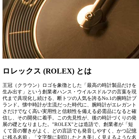
ロレックス (ROLEX) とは
王冠（クラウン）ロゴを象徴とした「最高の時計製品だけを
生み出す」という創業者ハンス・ウイルスドルフの言葉を現
代まで具現化し続ける、断トツの人気を誇るNo.1の腕時計ブ
ランド。懐中時計が主流だった時代に、腕時計がエレガント
さだけでなく高い実用性と信頼性を備える必需品になると確
信し、その開発に着手。この先見性が、後の時計づくりの発
展の礎となりました。"ROLEX"とは造語で、創業者が「短
くて音の響きがよく、どの言語でも発音しやすく、かつ記憶
に残る名前」「文字盤に刻印したとき美しく見えるような名