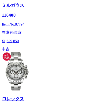
ミルガウス
116400
Item No.
87794
在庫有/東京
¥1,629,850
中古
ロレックス