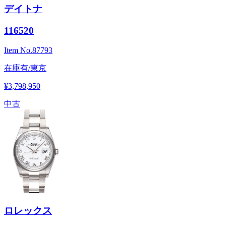
デイトナ
116520
Item No.
87793
在庫有/東京
¥3,798,950
中古
ロレックス