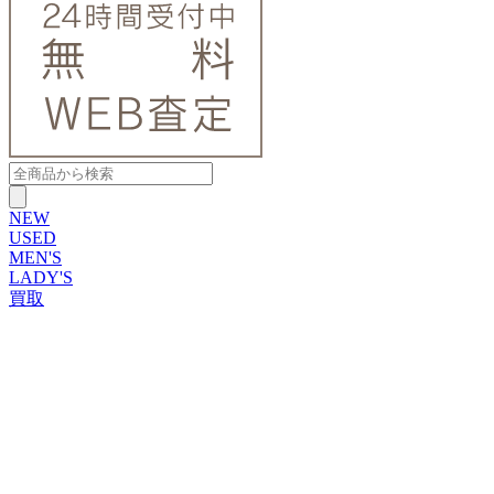
NEW
USED
MEN'S
LADY'S
買取
ROLEX
ブランドから探す
ブランドから探す
TUDOR
OMEGA
CARTIER
PATEK PHILIPPE
AUDEMARS PIGUET
A.LANGE&SOHNE
GLASHUTTE ORIGINAL