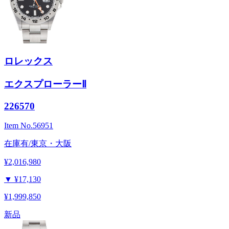
ロレックス
エクスプローラーⅡ
226570
Item No.
56951
在庫有/東京・大阪
¥2,016,980
▼
¥17,130
¥1,999,850
新品