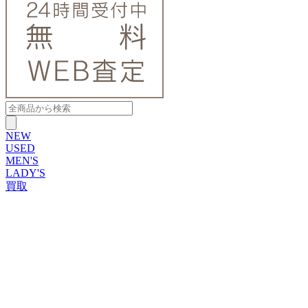
NEW
USED
MEN'S
LADY'S
買取
ROLEX
ブランドから探す
ブランドから探す
TUDOR
OMEGA
CARTIER
PATEK PHILIPPE
AUDEMARS PIGUET
A.LANGE&SOHNE
GLASHUTTE ORIGINAL