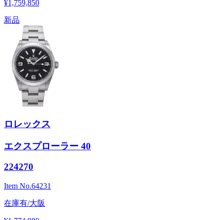
¥1,759,850
新品
ロレックス
エクスプローラー 40
224270
Item No.
64231
在庫有/大阪