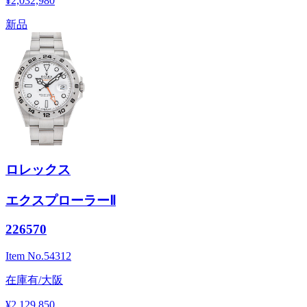
¥2,032,980
新品
ロレックス
エクスプローラーⅡ
226570
Item No.
54312
在庫有/大阪
¥2,129,850