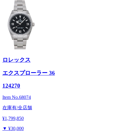
ロレックス
エクスプローラー 36
124270
Item No.
68074
在庫有/全店舗
¥1,799,850
▼
¥30,000