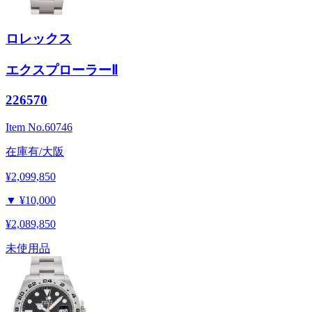
ロレックス
エクスプローラーⅡ
226570
Item No.
60746
在庫有/大阪
¥2,099,850
▼
¥10,000
¥2,089,850
未使用品