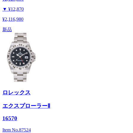
▼
¥12,870
¥2,116,980
新品
ロレックス
エクスプローラーⅡ
16570
Item No.
87524