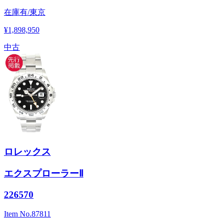
在庫有/東京
¥1,898,950
中古
ロレックス
エクスプローラーⅡ
226570
Item No.
87811