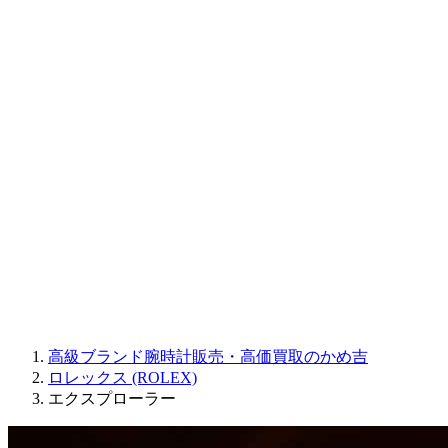
CORUM
CHRONOSWISS
BALL WATCH
Sinn
ROGER DUBUIS
Montblanc
FREDERIQUE CONSTANT
MAURICE LACROIX
ULYSSE NARDIN
JAQUET DROZ
GRAHAM
PARMIGIANI FLEURIER
OTHER BRANDS
JEWELRY
高級ブランド腕時計販売・高価買取のかめ吉
ロレックス (ROLEX)
エクスプローラー