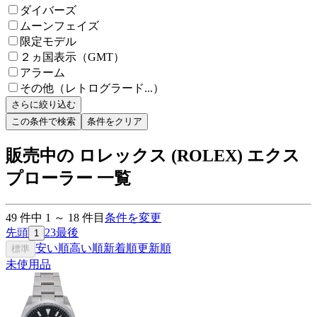
ダイバーズ
ムーンフェイズ
限定モデル
２ヵ国表示（GMT）
アラーム
その他（レトログラード...）
さらに絞り込む
この条件で検索
条件をクリア
販売中の ロレックス (ROLEX) エクス
プローラー 一覧
49
件中
1
～
18
件目
条件を変更
先頭
2
3
最後
1
安い順
高い順
新着順
更新順
標準
未使用品