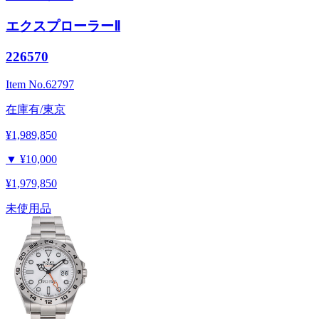
エクスプローラーⅡ
226570
Item No.
62797
在庫有/東京
¥1,989,850
▼
¥10,000
¥1,979,850
未使用品