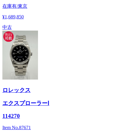
在庫有/東京
¥1,689,850
中古
ロレックス
エクスプローラーⅠ
114270
Item No.
87671