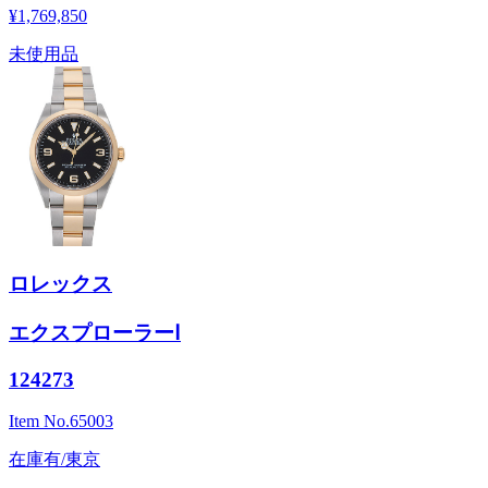
¥1,769,850
未使用品
ロレックス
エクスプローラーⅠ
124273
Item No.
65003
在庫有/東京