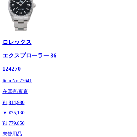
ロレックス
エクスプローラー 36
124270
Item No.
77641
在庫有/東京
¥1,814,980
▼
¥35,130
¥1,779,850
未使用品