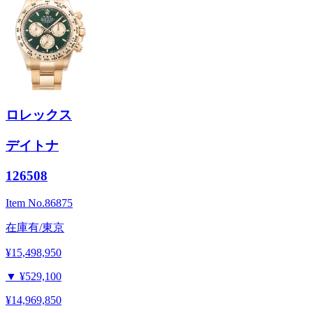
ロレックス
デイトナ
126508
Item No.
86875
在庫有/東京
¥15,498,950
▼
¥529,100
¥14,969,850