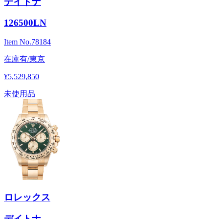
デイトナ
126500LN
Item No.
78184
在庫有/東京
¥5,529,850
未使用品
ロレックス
デイトナ