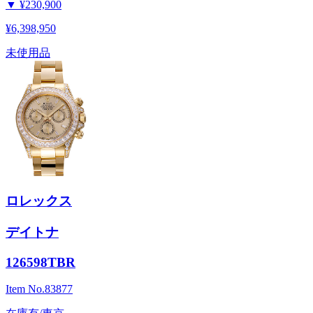
▼
¥230,900
¥6,398,950
未使用品
ロレックス
デイトナ
126598TBR
Item No.
83877