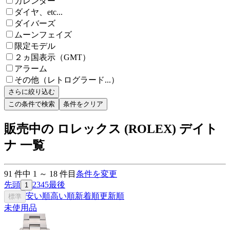
カレンダー
ダイヤ、etc...
ダイバーズ
ムーンフェイズ
限定モデル
２ヵ国表示（GMT）
アラーム
その他（レトログラード...）
さらに絞り込む
この条件で検索
条件をクリア
販売中の ロレックス (ROLEX) デイト
ナ 一覧
91
件中
1
～
18
件目
条件を変更
先頭
2
3
4
5
最後
1
安い順
高い順
新着順
更新順
標準
未使用品