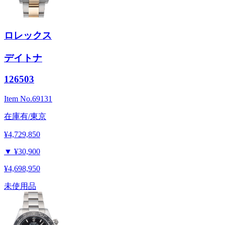
ロレックス
デイトナ
126503
Item No.
69131
在庫有/東京
¥4,729,850
▼
¥30,900
¥4,698,950
未使用品