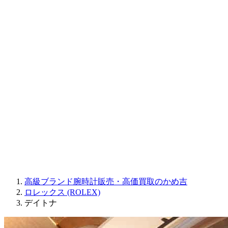
CORUM
CHRONOSWISS
BALL WATCH
Sinn
ROGER DUBUIS
Montblanc
FREDERIQUE CONSTANT
MAURICE LACROIX
ULYSSE NARDIN
JAQUET DROZ
GRAHAM
PARMIGIANI FLEURIER
OTHER BRANDS
JEWELRY
高級ブランド腕時計販売・高価買取のかめ吉
ロレックス (ROLEX)
デイトナ