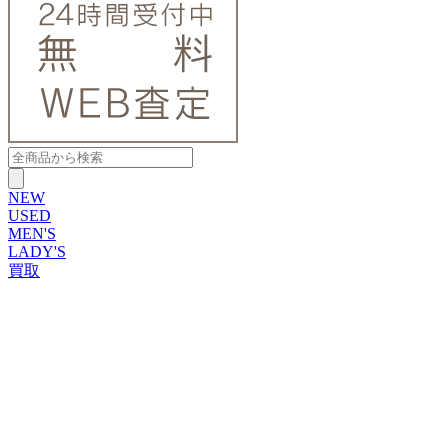
NEW
USED
MEN'S
LADY'S
買取
ROLEX
ブランドから探す
ブランドから探す
TUDOR
OMEGA
CARTIER
PATEK PHILIPPE
AUDEMARS PIGUET
A.LANGE&SOHNE
GLASHUTTE ORIGINAL