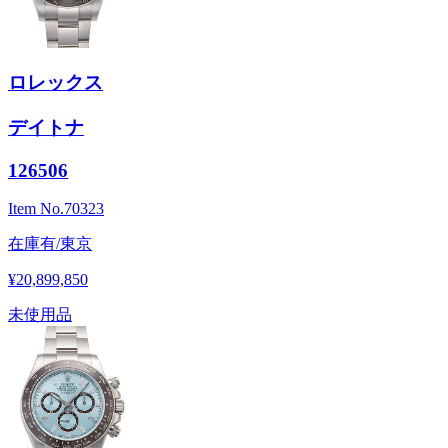
ロレックス
デイトナ
126506
Item No.
70323
在庫有/東京
¥20,899,850
未使用品