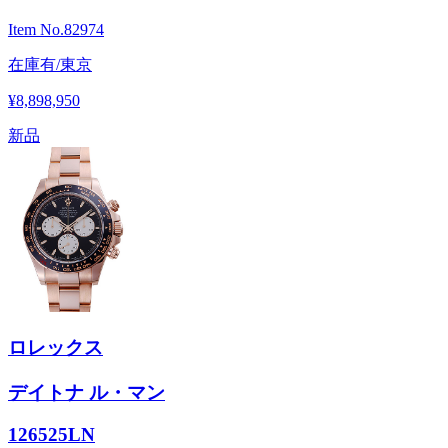
Item No.
82974
在庫有/東京
¥8,898,950
新品
ロレックス
デイトナ ル・マン
126525LN