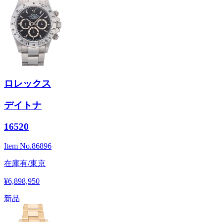
ロレックス
デイトナ
16520
Item No.
86896
在庫有/東京
¥6,898,950
新品