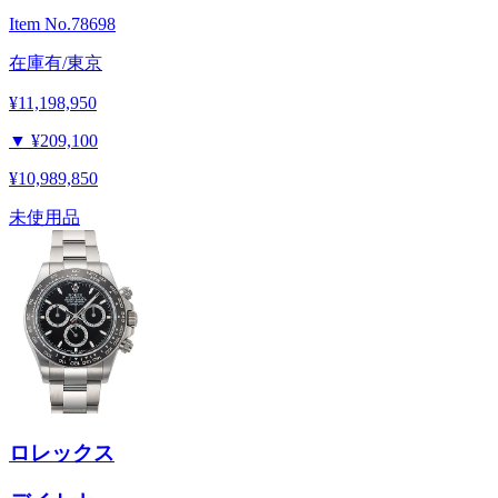
Item No.
78698
在庫有/東京
¥11,198,950
▼
¥209,100
¥10,989,850
未使用品
ロレックス