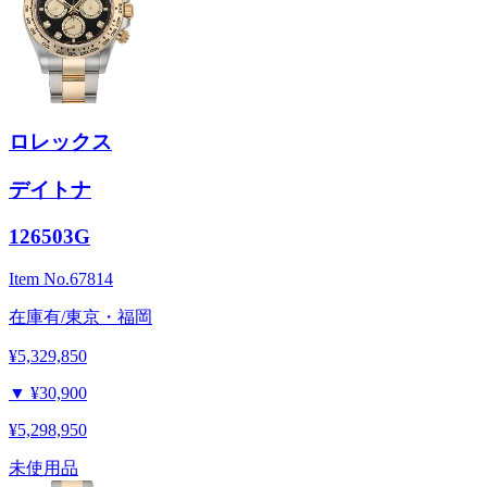
ロレックス
デイトナ
126503G
Item No.
67814
在庫有/東京・福岡
¥5,329,850
▼
¥30,900
¥5,298,950
未使用品