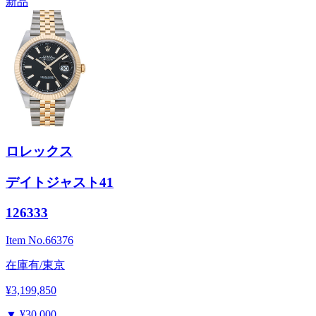
新品
ロレックス
デイトジャスト41
126333
Item No.
66376
在庫有/東京
¥3,199,850
▼
¥30,000