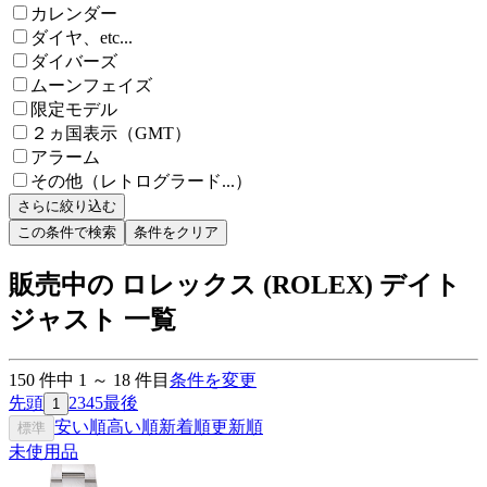
カレンダー
ダイヤ、etc...
ダイバーズ
ムーンフェイズ
限定モデル
２ヵ国表示（GMT）
アラーム
その他（レトログラード...）
さらに絞り込む
この条件で検索
条件をクリア
販売中の ロレックス (ROLEX) デイト
ジャスト 一覧
150
件中
1
～
18
件目
条件を変更
先頭
2
3
4
5
最後
1
安い順
高い順
新着順
更新順
標準
未使用品