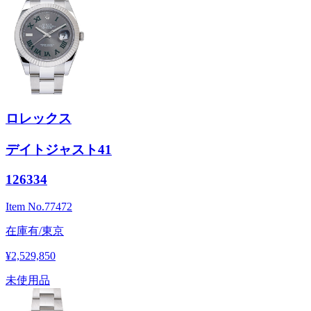
ロレックス
デイトジャスト41
126334
Item No.
77472
在庫有/東京
¥2,529,850
未使用品