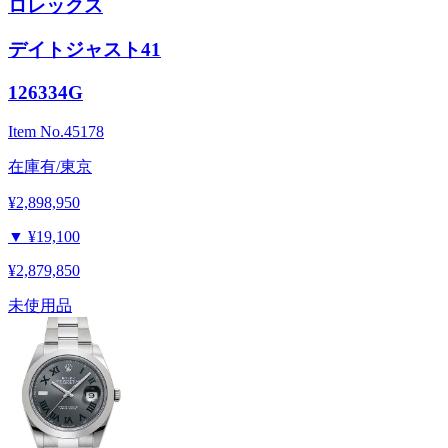
ロレックス
デイトジャスト41
126334G
Item No.
45178
在庫有/東京
¥2,898,950
▼
¥19,100
¥2,879,850
未使用品