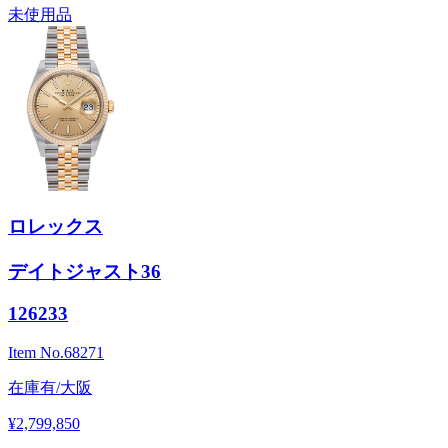
未使用品
ロレックス
デイトジャスト36
126233
Item No.
68271
在庫有/大阪
¥2,799,850