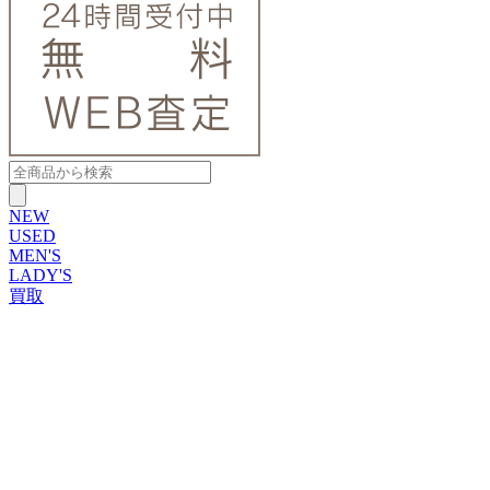
NEW
USED
MEN'S
LADY'S
買取
ROLEX
ブランドから探す
ブランドから探す
TUDOR
OMEGA
CARTIER
PATEK PHILIPPE
AUDEMARS PIGUET
A.LANGE&SOHNE
GLASHUTTE ORIGINAL