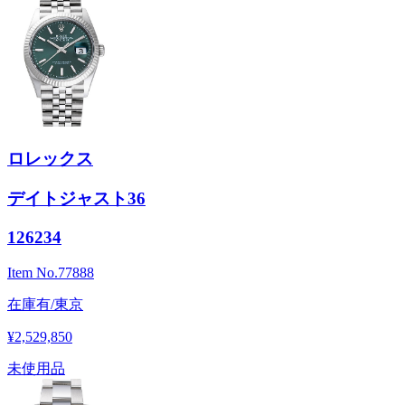
ロレックス
デイトジャスト36
126234
Item No.
77888
在庫有/東京
¥2,529,850
未使用品