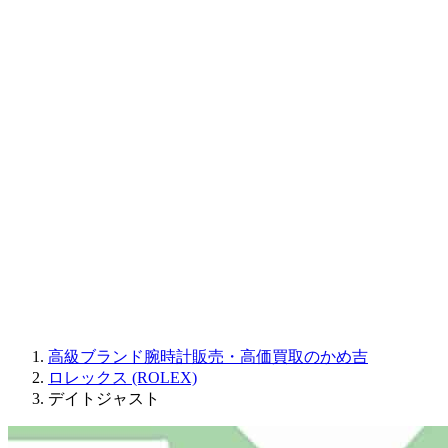
CORUM
CHRONOSWISS
BALL WATCH
Sinn
ROGER DUBUIS
Montblanc
FREDERIQUE CONSTANT
MAURICE LACROIX
ULYSSE NARDIN
JAQUET DROZ
GRAHAM
PARMIGIANI FLEURIER
OTHER BRANDS
JEWELRY
高級ブランド腕時計販売・高価買取のかめ吉
ロレックス (ROLEX)
デイトジャスト