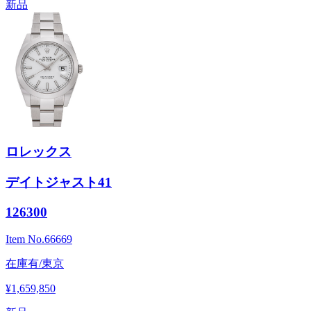
新品
ロレックス
デイトジャスト41
126300
Item No.
66669
在庫有/東京
¥1,659,850