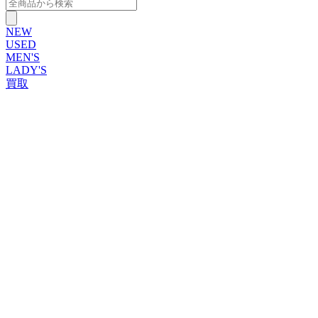
NEW
USED
MEN'S
LADY'S
買取
ROLEX
ブランドから探す
ブランドから探す
TUDOR
OMEGA
CARTIER
PATEK PHILIPPE
AUDEMARS PIGUET
A.LANGE&SOHNE
GLASHUTTE ORIGINAL
VACHERON CONSTANTIN
BREGUET
JAEGER-LECOULTRE
SEIKO
TAG Heuer
IWC
BREITLING
PANERAI
FRANCK MULLER