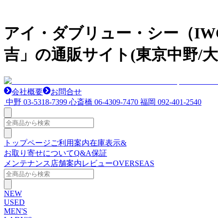
アイ・ダブリュー・シー（I
吉」の通販サイト(東京中野/大
会社概要
お問合せ
中野
03-5318-7399
心斎橋
06-4309-7470
福岡
092-401-2540
トップページ
ご利用案内
在庫表示&
お取り寄せについて
Q&A
保証
メンテナンス
店舗案内
レビュー
OVERSEAS
NEW
USED
MEN'S