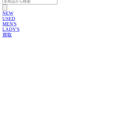
NEW
USED
MEN'S
LADY'S
買取
ROLEX
ブランドから探す
ブランドから探す
TUDOR
OMEGA
CARTIER
PATEK PHILIPPE
AUDEMARS PIGUET
A.LANGE&SOHNE
GLASHUTTE ORIGINAL
VACHERON CONSTANTIN
BREGUET
JAEGER-LECOULTRE
SEIKO
TAG Heuer
IWC
BREITLING
PANERAI
FRANCK MULLER