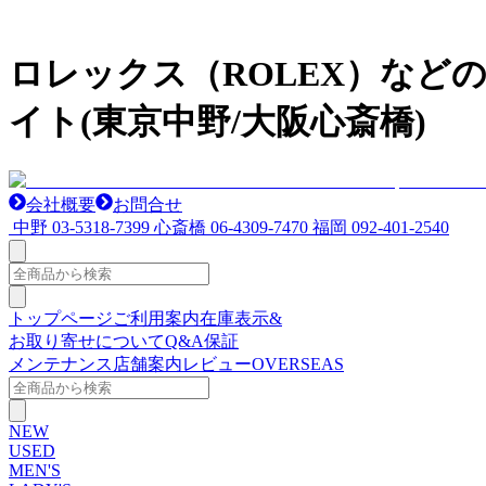
ロレックス（ROLEX）など
イト(東京中野/大阪心斎橋)
会社概要
お問合せ
中野
03-5318-7399
心斎橋
06-4309-7470
福岡
092-401-2540
トップページ
ご利用案内
在庫表示&
お取り寄せについて
Q&A
保証
メンテナンス
店舗案内
レビュー
OVERSEAS
NEW
USED
MEN'S