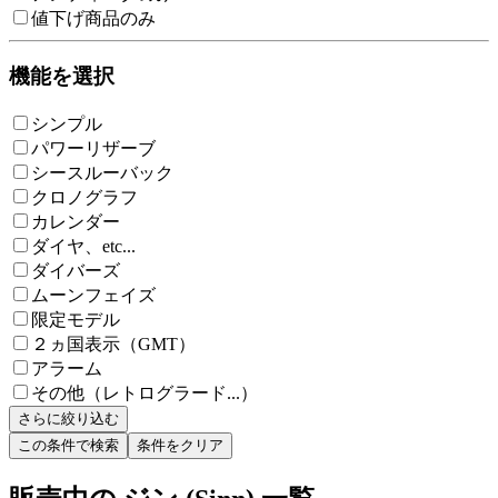
値下げ商品のみ
機能を選択
シンプル
パワーリザーブ
シースルーバック
クロノグラフ
カレンダー
ダイヤ、etc...
ダイバーズ
ムーンフェイズ
限定モデル
２ヵ国表示（GMT）
アラーム
その他（レトログラード...）
さらに絞り込む
この条件で検索
条件をクリア