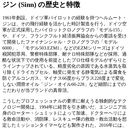
ジン (Sinn) の歴史と特徴
1961年創設。ドイツ軍パイロットの経験を持つヘルムート・
ジンは、その飛行経験を活かした時計製造を行う。ドイツ空
軍が正式採用したパイロットクロノグラフの「モデル155」
や、ドイツ、フランクフルト経済振興協会からの要請を受け
て開発したファイナンシャル・クロノグラフの「モデル
6000」、「モデル503.EZM1」などのEZMシリーズはドイツ
税関犯罪局、警察特殊部隊、耐テロ特殊部隊などが採用。過
酷な状況下での使用を前提としたプロ仕様モデルがずらりと
ラインナップされている。精度劣化の原因である水蒸気を取
り除くドライカプセル、軸受に発生する静電気による腐食を
防ぐアルコンガス、マイナス66度からプラス228度まで変化
しない潤滑オイル「ジン・オイル66-228」など細部にまでの
こだわりが当ブランドの真骨頂。
こうしたプロフェッショナルの要求に耐えうる独創的なテク
ノロジー開発は、1994年に経営を引き継いだ、エンジニア出
身のローター・シュミットによって加速。ドクターヘリによ
る救命活動や、消防隊、レスキュー隊の救助・救出活動を想
定したミッションタイマーなども製作された。2016年には、