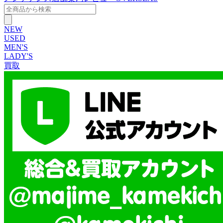
NEW
USED
MEN'S
LADY'S
買取