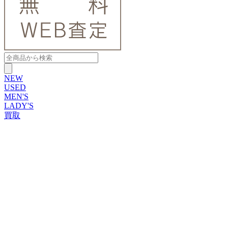
NEW
USED
MEN'S
LADY'S
買取
ROLEX
ブランドから探す
ブランドから探す
TUDOR
OMEGA
CARTIER
PATEK PHILIPPE
AUDEMARS PIGUET
A.LANGE&SOHNE
GLASHUTTE ORIGINAL
VACHERON CONSTANTIN
BREGUET
JAEGER-LECOULTRE