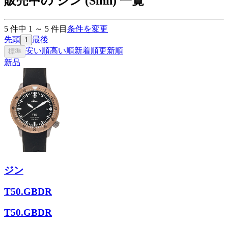
販売中の ジン (Sinn) 一覧
5
件中
1
～
5
件目
条件を変更
先頭
最後
1
安い順
高い順
新着順
更新順
標準
新品
ジン
T50.GBDR
T50.GBDR