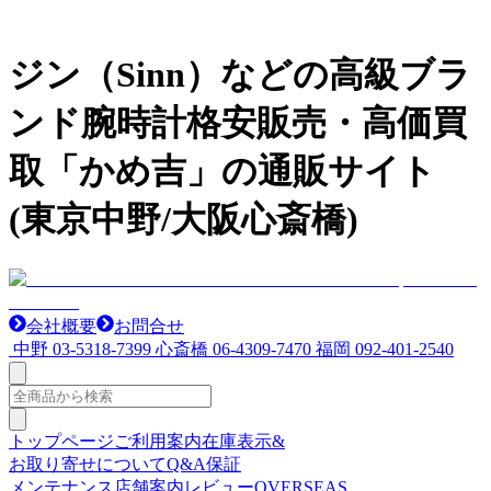
ジン（Sinn）などの高級ブラ
ンド腕時計格安販売・高価買
取「かめ吉」の通販サイト
(東京中野/大阪心斎橋)
会社概要
お問合せ
中野
03-5318-7399
心斎橋
06-4309-7470
福岡
092-401-2540
トップページ
ご利用案内
在庫表示&
お取り寄せについて
Q&A
保証
メンテナンス
店舗案内
レビュー
OVERSEAS