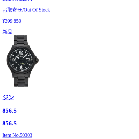
お取寄せ/Out Of Stock
¥399,850
新品
ジン
856.S
856.S
Item No.
50303