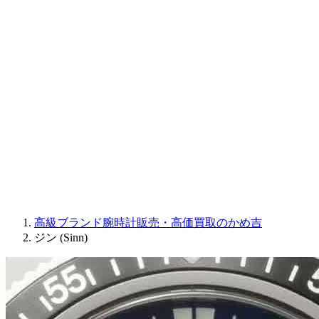
Sinn
ROGER DUBUIS
Montblanc
FREDERIQUE CONSTANT
MAURICE LACROIX
ULYSSE NARDIN
JAQUET DROZ
GRAHAM
PARMIGIANI FLEURIER
OTHER BRANDS
JEWELRY
高級ブランド腕時計販売・高価買取のかめ吉
ジン (Sinn)