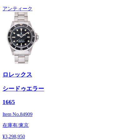
アンティーク
ロレックス
シードゥエラー
1665
Item No.
84909
在庫有/東京
¥3,298,950