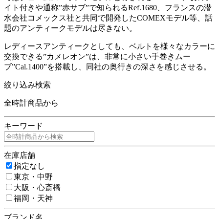
イト付きや通称”赤サブ”で知られるRef.1680、フランスの潜
水会社コメックス社と共同で開発したCOMEXモデル等、話
題のアンティークモデルは尽きない。
レディースアンティークとしても、ベルトを様々なカラーに
交換できる”カメレオン”は、非常に小さい手巻きムー
ブ”Cal.1400”を搭載し、同社の奥行きの深さを感じさせる。
絞り込み検索
全時計商品から
キーワード
在庫店舗
指定なし
東京・中野
大阪・心斎橋
福岡・天神
ブランド名