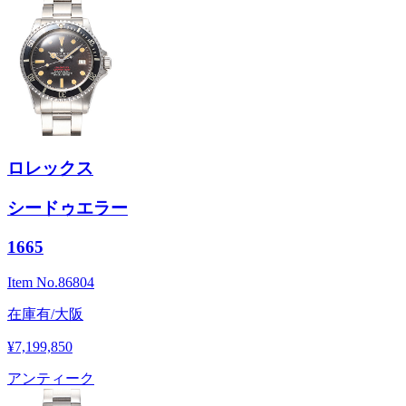
ロレックス
シードゥエラー
1665
Item No.
86804
在庫有/大阪
¥7,199,850
アンティーク