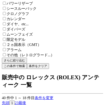
パワーリザーブ
シースルーバック
クロノグラフ
カレンダー
ダイヤ、etc...
ダイバーズ
ムーンフェイズ
限定モデル
２ヵ国表示（GMT）
アラーム
その他（レトログラード...）
さらに絞り込む
この条件で検索
条件をクリア
販売中の ロレックス (ROLEX) アンテ
ィーク 一覧
40
件中
1
～
18
件目
条件を変更
先頭
2
3
最後
1