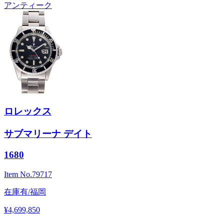
アンティーク
ロレックス
サブマリーナ デイト
1680
Item No.
79717
在庫有/福岡
¥4,699,850