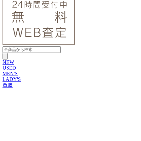
NEW
USED
MEN'S
LADY'S
買取
ROLEX
ブランドから探す
ブランドから探す
TUDOR
OMEGA
CARTIER
PATEK PHILIPPE
AUDEMARS PIGUET
A.LANGE&SOHNE
GLASHUTTE ORIGINAL