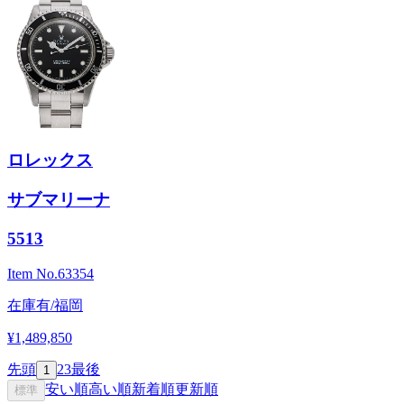
ロレックス
サブマリーナ
5513
Item No.
63354
在庫有/福岡
¥1,489,850
先頭
2
3
最後
1
安い順
高い順
新着順
更新順
標準