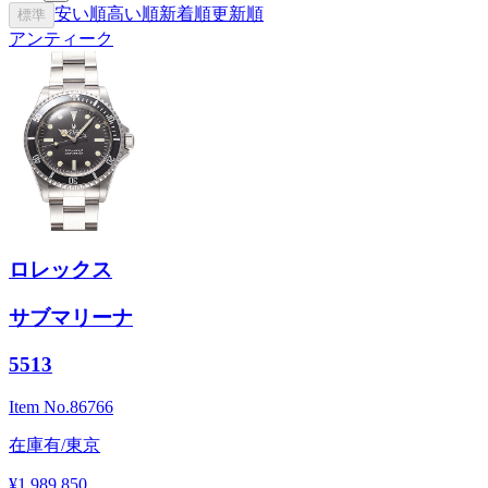
安い順
高い順
新着順
更新順
標準
アンティーク
ロレックス
サブマリーナ
5513
Item No.
86766
在庫有/東京
¥1,989,850