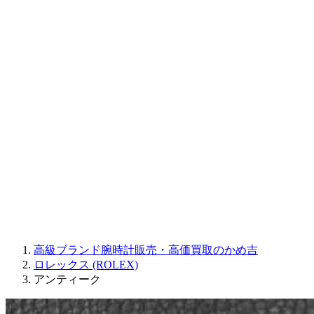
CORUM
CHRONOSWISS
BALL WATCH
Sinn
ROGER DUBUIS
Montblanc
FREDERIQUE CONSTANT
MAURICE LACROIX
ULYSSE NARDIN
JAQUET DROZ
GRAHAM
PARMIGIANI FLEURIER
OTHER BRANDS
JEWELRY
高級ブランド腕時計販売・高価買取のかめ吉
ロレックス (ROLEX)
アンティーク