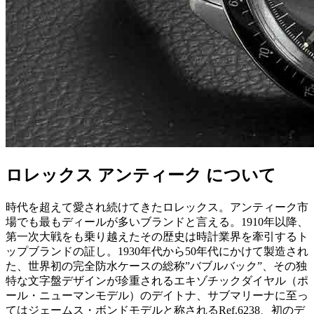
ロレックス アンティーク について
時代を超えて愛され続けてきたロレックス。アンティーク市
場でも最もディールが多いブランドと言える。1910年以降、
第一次大戦をも乗り越えたその歴史は時計業界を牽引するト
ップブランドの証し。1930年代から50年代にかけて製造され
た、世界初の完全防水ケースの総称”バブルバック”、その独
特な文字盤デザインが珍重されるエキゾチックダイヤル（ポ
ール・ニューマンモデル）のデイトナ、サブマリーナに至っ
てはジェームス・ボンドモデルと称されるRef.6238、初のデ