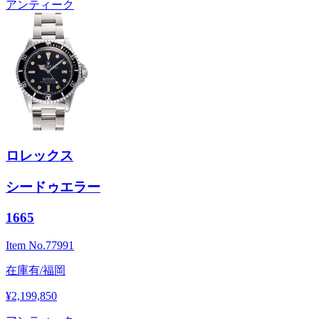
アンティーク
ロレックス
シードゥエラー
1665
Item No.
77991
在庫有/福岡
¥2,199,850