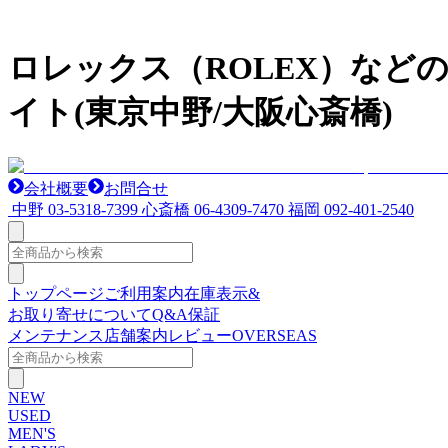
ロレックス（ROLEX）など
イト(東京中野/大阪心斎橋)
会社概要
お問合せ
中野
03-5318-7399
心斎橋
06-4309-7470
福岡
092-401-2540
トップページ
ご利用案内
在庫表示&
お取り寄せについて
Q&A
保証
メンテナンス
店舗案内
レビュー
OVERSEAS
NEW
USED
MEN'S