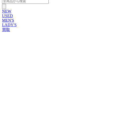
NEW
USED
MEN'S
LADY'S
買取
ROLEX
ブランドから探す
ブランドから探す
TUDOR
OMEGA
CARTIER
PATEK PHILIPPE
AUDEMARS PIGUET
A.LANGE&SOHNE
GLASHUTTE ORIGINAL
VACHERON CONSTANTIN
BREGUET
JAEGER-LECOULTRE
SEIKO
TAG Heuer
IWC
BREITLING
PANERAI
FRANCK MULLER