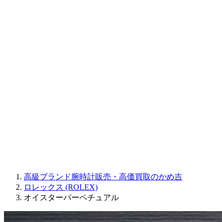
CORUM
CHRONOSWISS
BALL WATCH
Sinn
ROGER DUBUIS
Montblanc
FREDERIQUE CONSTANT
MAURICE LACROIX
ULYSSE NARDIN
JAQUET DROZ
GRAHAM
PARMIGIANI FLEURIER
OTHER BRANDS
JEWELRY
高級ブランド腕時計販売・高価買取のかめ吉
ロレックス (ROLEX)
オイスターパーペチュアル