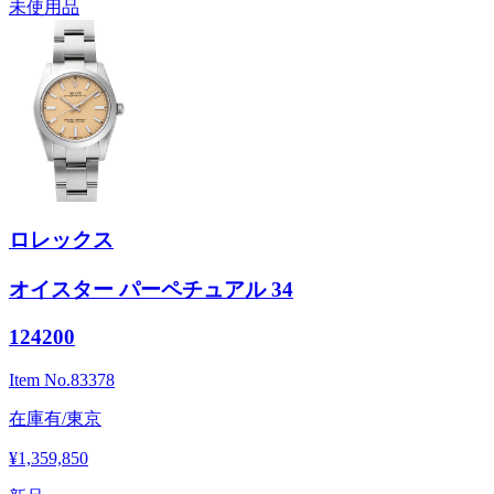
未使用品
ロレックス
オイスター パーペチュアル 34
124200
Item No.
83378
在庫有/東京
¥1,359,850