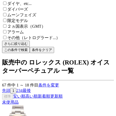
ダイヤ、etc...
ダイバーズ
ムーンフェイズ
限定モデル
２ヵ国表示（GMT）
アラーム
その他（レトログラード...）
さらに絞り込む
この条件で検索
条件をクリア
販売中の ロレックス (ROLEX) オイス
ターパーペチュアル 一覧
67
件中
1
～
18
件目
条件を変更
先頭
2
3
4
最後
1
安い順
高い順
新着順
更新順
標準
未使用品