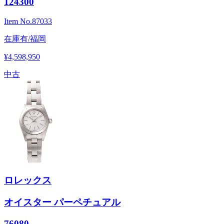
124300
Item No.
87033
在庫有/福岡
¥4,598,950
中古
ロレックス
オイスター パーペチュアル
76080