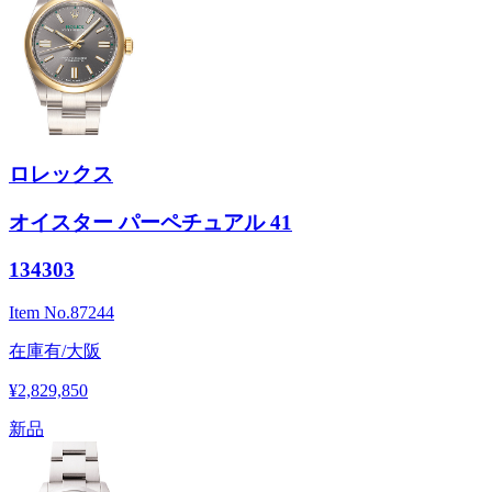
ロレックス
オイスター パーペチュアル 41
134303
Item No.
87244
在庫有/大阪
¥2,829,850
新品