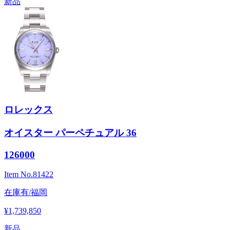
新品
ロレックス
オイスター パーペチュアル 36
126000
Item No.
81422
在庫有/福岡
¥1,739,850
新品