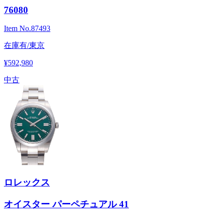
76080
Item No.
87493
在庫有/東京
¥592,980
中古
ロレックス
オイスター パーペチュアル 41