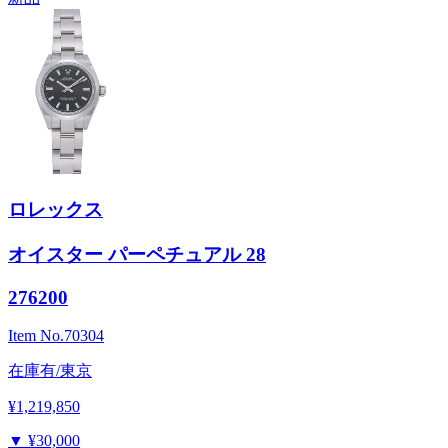
ロレックス
オイスター パーペチュアル 28
276200
Item No.
70304
在庫有/東京
¥1,219,850
▼
¥30,000