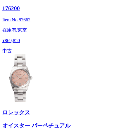
176200
Item No.
87662
在庫有/東京
¥869,850
中古
ロレックス
オイスター パーペチュアル