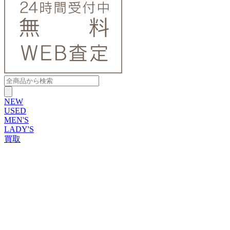
NEW
USED
MEN'S
LADY'S
買取
ROLEX
ブランドから探す
ブランドから探す
TUDOR
OMEGA
CARTIER
PATEK PHILIPPE
AUDEMARS PIGUET
A.LANGE&SOHNE
GLASHUTTE ORIGINAL