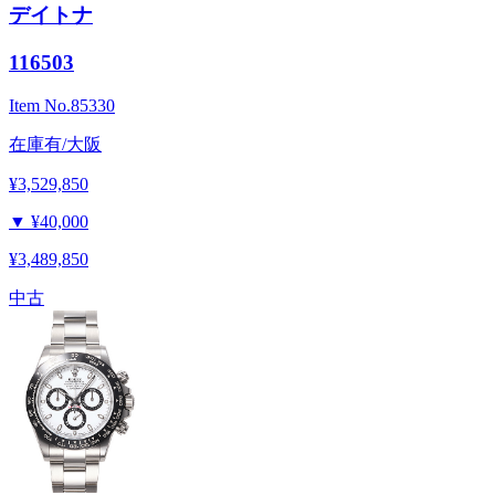
デイトナ
116503
Item No.
85330
在庫有/大阪
¥3,529,850
▼
¥40,000
¥3,489,850
中古