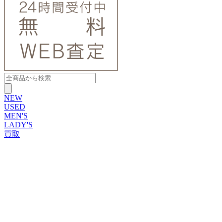
NEW
USED
MEN'S
LADY'S
買取
ROLEX
ブランドから探す
ブランドから探す
TUDOR
OMEGA
CARTIER
PATEK PHILIPPE
AUDEMARS PIGUET
A.LANGE&SOHNE
GLASHUTTE ORIGINAL