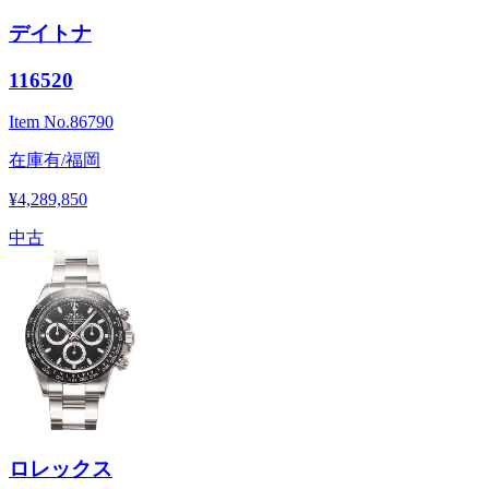
デイトナ
116520
Item No.
86790
在庫有/福岡
¥4,289,850
中古
ロレックス