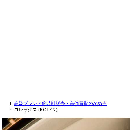
CORUM
CHRONOSWISS
BALL WATCH
Sinn
ROGER DUBUIS
Montblanc
FREDERIQUE CONSTANT
MAURICE LACROIX
ULYSSE NARDIN
JAQUET DROZ
GRAHAM
PARMIGIANI FLEURIER
OTHER BRANDS
JEWELRY
高級ブランド腕時計販売・高価買取のかめ吉
ロレックス (ROLEX)