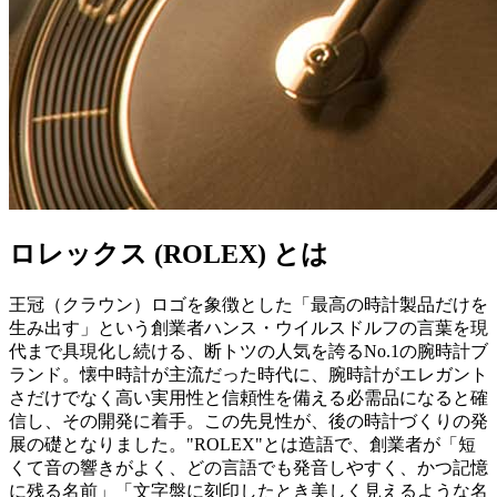
ロレックス (ROLEX) とは
王冠（クラウン）ロゴを象徴とした「最高の時計製品だけを
生み出す」という創業者ハンス・ウイルスドルフの言葉を現
代まで具現化し続ける、断トツの人気を誇るNo.1の腕時計ブ
ランド。懐中時計が主流だった時代に、腕時計がエレガント
さだけでなく高い実用性と信頼性を備える必需品になると確
信し、その開発に着手。この先見性が、後の時計づくりの発
展の礎となりました。"ROLEX"とは造語で、創業者が「短
くて音の響きがよく、どの言語でも発音しやすく、かつ記憶
に残る名前」「文字盤に刻印したとき美しく見えるような名