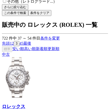
その他（レトログラード...）
さらに絞り込む
この条件で検索
条件をクリア
販売中の ロレックス (ROLEX) 一覧
722
件中
37
～
54
件目
条件を変更
先頭
1
2
4
5
最後
3
安い順
高い順
新着順
更新順
標準
中古
ロレックス