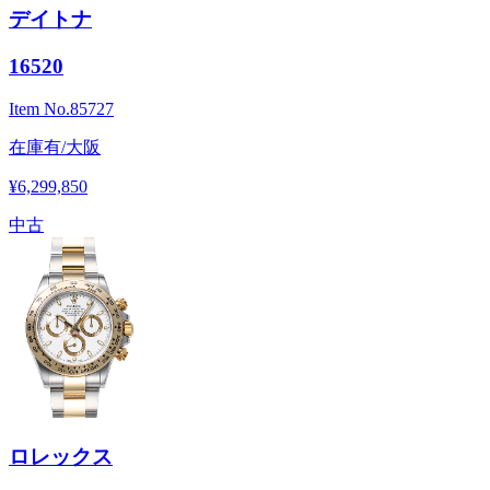
デイトナ
16520
Item No.
85727
在庫有/大阪
¥6,299,850
中古
ロレックス