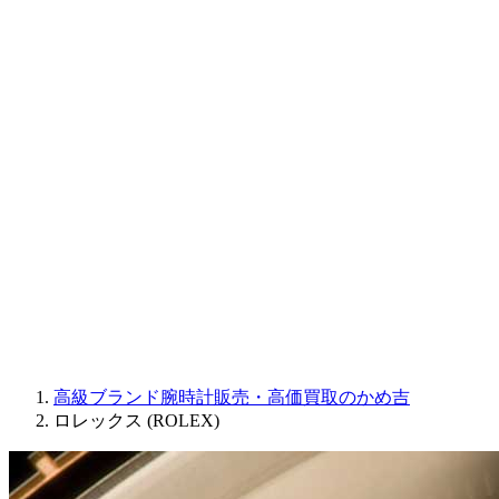
CORUM
CHRONOSWISS
BALL WATCH
Sinn
ROGER DUBUIS
Montblanc
FREDERIQUE CONSTANT
MAURICE LACROIX
ULYSSE NARDIN
JAQUET DROZ
GRAHAM
PARMIGIANI FLEURIER
OTHER BRANDS
JEWELRY
高級ブランド腕時計販売・高価買取のかめ吉
ロレックス (ROLEX)