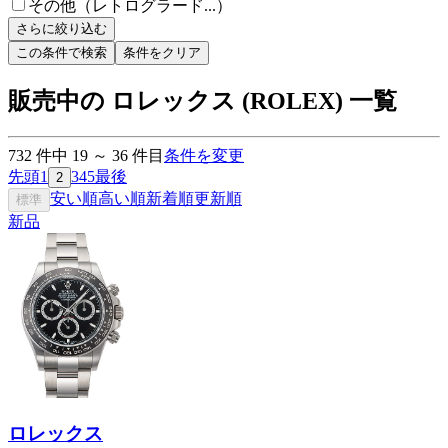
その他（レトログラード...）
さらに絞り込む
この条件で検索
条件をクリア
販売中の ロレックス (ROLEX) 一覧
732
件中
19
～
36
件目
条件を変更
先頭
1
3
4
5
最後
2
安い順
高い順
新着順
更新順
標準
新品
ロレックス