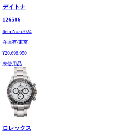
デイトナ
126506
Item No.
67024
在庫有/東京
¥20,698,950
未使用品
ロレックス