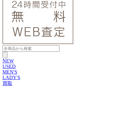
NEW
USED
MEN'S
LADY'S
買取
ROLEX
ブランドから探す
ブランドから探す
TUDOR
OMEGA
CARTIER
PATEK PHILIPPE
AUDEMARS PIGUET
A.LANGE&SOHNE
GLASHUTTE ORIGINAL