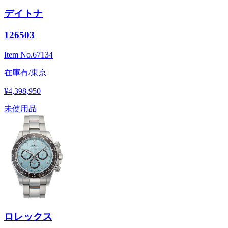
デイトナ
126503
Item No.
67134
在庫有/東京
¥4,398,950
未使用品
ロレックス