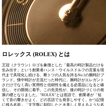
ロレックス (ROLEX) とは
王冠（クラウン）ロゴを象徴とした「最高の時計製品だけを
生み出す」という創業者ハンス・ウイルスドルフの言葉を現
代まで具現化し続ける、断トツの人気を誇るNo.1の腕時計ブ
ランド。懐中時計が主流だった時代に、腕時計がエレガント
さだけでなく高い実用性と信頼性を備える必需品になると確
信し、その開発に着手。この先見性が、後の時計づくりの発
展の礎となりました。"ROLEX"とは造語で、創業者が「短
くて音の響きがよく、どの言語でも発音しやすく、かつ記憶
に残る名前」「文字盤に刻印したとき美しく見えるような名