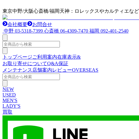
東京中野/大阪心斎橋/福岡天神：ロレックスやカルティエな
会社概要
お問合せ
中野
03-5318-7399
心斎橋
06-4309-7470
福岡
092-401-2540
トップページ
ご利用案内
在庫表示&
お取り寄せについて
Q&A
保証
メンテナンス
店舗案内
レビュー
OVERSEAS
NEW
USED
MEN'S
LADY'S
買取