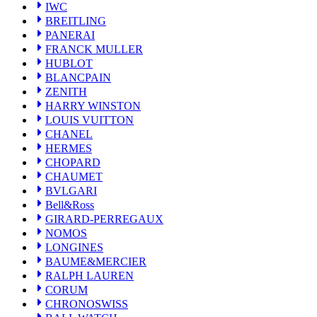
ZENITH
IWC
HARRY WINSTON
BREITLING
LOUIS VUITTON
PANERAI
CHANEL
FRANCK MULLER
HERMES
HUBLOT
CHOPARD
CHAUMET
BLANCPAIN
BVLGARI
ZENITH
Bell&Ross
HARRY WINSTON
GIRARD-PERREGAUX
LOUIS VUITTON
NOMOS
CHANEL
LONGINES
HERMES
BAUME&MERCIER
CHOPARD
RALPH LAUREN
CHAUMET
CORUM
BVLGARI
CHRONOSWISS
BALL WATCH
Bell&Ross
Sinn
GIRARD-PERREGAUX
ROGER DUBUIS
NOMOS
Montblanc
LONGINES
FREDERIQUE CONSTANT
BAUME&MERCIER
MAURICE LACROIX
RALPH LAUREN
ULYSSE NARDIN
CORUM
JAQUET DROZ
CHRONOSWISS
GRAHAM