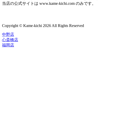
当店の公式サイトは www.kame-kichi.com のみです。
Copyright © Kame-kichi 2026 All Rights Reserved
中野店
心斎橋店
福岡店
トップページ
ブランド一覧
ROLEX
ご利用案内
TUDOR
中古品のススメ
OMEGA
在庫表示&お取り寄せについて
CARTIER
Q&A
PATEK PHILIPPE
保証・メンテナンス
AUDEMARS PIGUET
A.LANGE&SOHNE
店舗案内
GLASHUTTE ORIGINAL
中野本店
VACHERON CONSTANTIN
心斎橋店
BREGUET