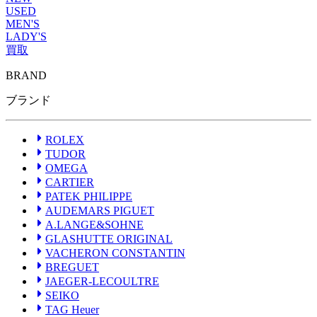
USED
MEN'S
LADY'S
買取
BRAND
ROLEX
ブランドから探す
ブランドから探す
TUDOR
ブランド
OMEGA
CARTIER
PATEK PHILIPPE
AUDEMARS PIGUET
ROLEX
A.LANGE&SOHNE
TUDOR
GLASHUTTE ORIGINAL
OMEGA
VACHERON CONSTANTIN
CARTIER
BREGUET
PATEK PHILIPPE
JAEGER-LECOULTRE
AUDEMARS PIGUET
SEIKO
A.LANGE&SOHNE
TAG Heuer
GLASHUTTE ORIGINAL
IWC
VACHERON CONSTANTIN
BREITLING
PANERAI
BREGUET
FRANCK MULLER
JAEGER-LECOULTRE
HUBLOT
SEIKO
BLANCPAIN
TAG Heuer