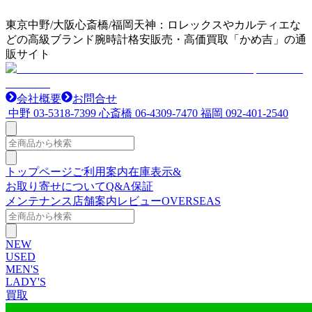
東京中野/大阪心斎橋/福岡天神：ロレックスやカルティエな
どの高級ブランド腕時計格安販売・高価買取「かめ吉」の通
販サイト
会社概要
お問合せ
中野
03-5318-7399
心斎橋
06-4309-7470
福岡
092-401-2540
トップページ
ご利用案内
在庫表示&
お取り寄せについて
Q&A
保証
メンテナンス
店舗案内
レビュー
OVERSEAS
NEW
USED
MEN'S
LADY'S
買取