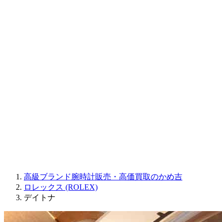
CORUM
CHRONOSWISS
BALL WATCH
Sinn
ROGER DUBUIS
Montblanc
FREDERIQUE CONSTANT
MAURICE LACROIX
ULYSSE NARDIN
JAQUET DROZ
GRAHAM
PARMIGIANI FLEURIER
OTHER BRANDS
JEWELRY
高級ブランド腕時計販売・高価買取のかめ吉
ロレックス (ROLEX)
デイトナ