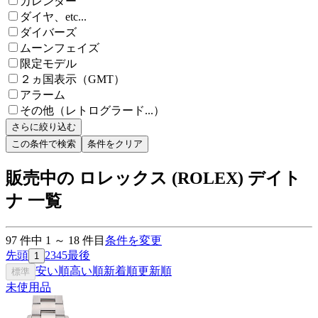
カレンダー
ダイヤ、etc...
ダイバーズ
ムーンフェイズ
限定モデル
２ヵ国表示（GMT）
アラーム
その他（レトログラード...）
さらに絞り込む
この条件で検索
条件をクリア
販売中の ロレックス (ROLEX) デイト
ナ 一覧
97
件中
1
～
18
件目
条件を変更
先頭
2
3
4
5
最後
1
安い順
高い順
新着順
更新順
標準
未使用品