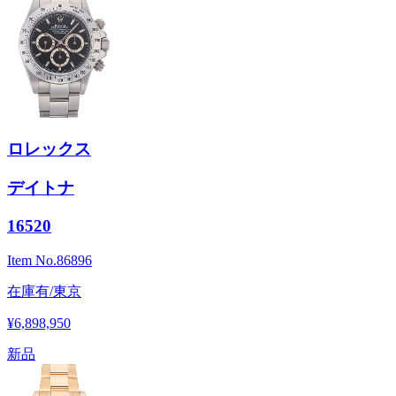
ロレックス
デイトナ
16520
Item No.
86896
在庫有/東京
¥6,898,950
新品