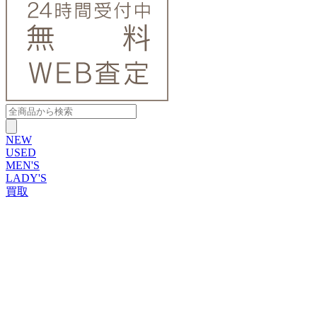
NEW
USED
MEN'S
LADY'S
買取
ROLEX
ブランドから探す
ブランドから探す
TUDOR
OMEGA
CARTIER
PATEK PHILIPPE
AUDEMARS PIGUET
A.LANGE&SOHNE
GLASHUTTE ORIGINAL