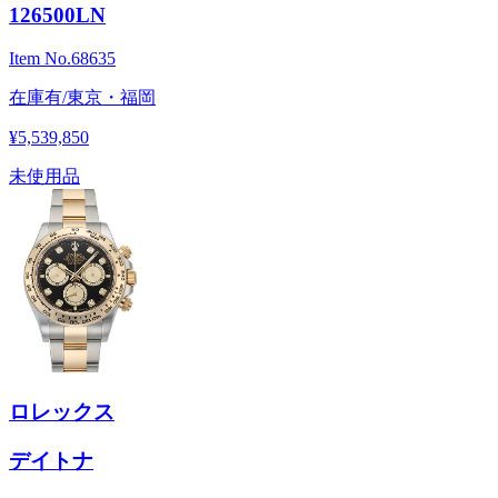
126500LN
Item No.
68635
在庫有/東京・福岡
¥5,539,850
未使用品
ロレックス
デイトナ