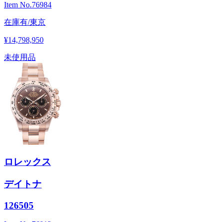
Item No.
76984
在庫有/東京
¥14,798,950
未使用品
ロレックス
デイトナ
126505