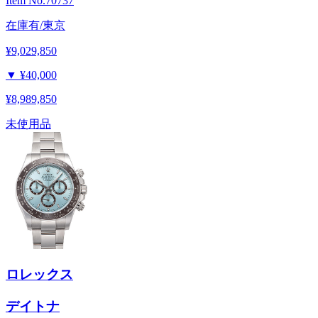
Item No.
70737
在庫有/東京
¥9,029,850
▼
¥40,000
¥8,989,850
未使用品
ロレックス
デイトナ