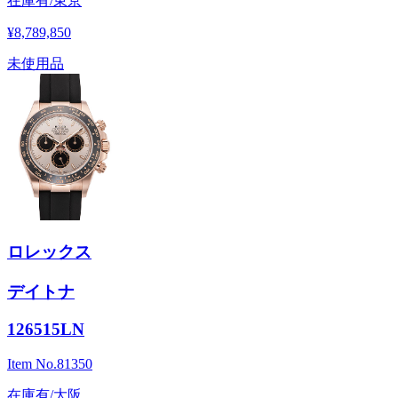
在庫有/東京
¥8,789,850
未使用品
ロレックス
デイトナ
126515LN
Item No.
81350
在庫有/大阪