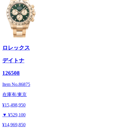
ロレックス
デイトナ
126508
Item No.
86875
在庫有/東京
¥15,498,950
▼
¥529,100
¥14,969,850