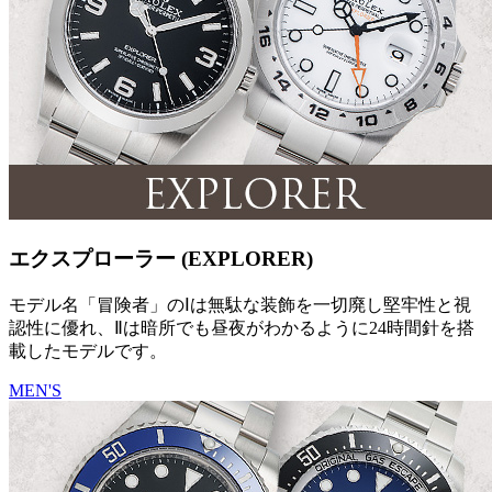
エクスプローラー (EXPLORER)
モデル名「冒険者」のⅠは無駄な装飾を一切廃し堅牢性と視
認性に優れ、Ⅱは暗所でも昼夜がわかるように24時間針を搭
載したモデルです。
MEN'S