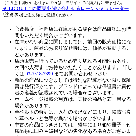
【ご注意】海外にお住まいの方は、当サイトでの購入は出来ません。
SOLD OUT
この商品を問い合わせる
ローンシミュレーター
!
注意事項
ご注文前にご確認ください!
心斎橋店・福岡店に在庫がある場合は商品確認にお時
間をいただく場合がございます。
在庫がない商品に関しましては、前回の販売価格にな
ります。商品のお取り寄せ時には、価格が変動するこ
とがあります。
店頭販売も行っているため売り切れる可能性もあり、
次回の入荷までお待ちいただくことがあります。 詳し
くは
03-5318-7399
までお問い合わせ下さい。
新品の商品につきましては特別な記載がない限り保証
書は発行済みです。ブランドによっては保証書に買付
者の名義が記載されている場合がございます。
ホームページ掲載の写真は、実物の商品と若干異なる
場合があります。
革ベルトの時計は、入荷の状況などにより、掲載写真
の革ベルトと色等が異なる場合がございます。
中古の商品につきましては、経年により箱や冊子・付
属品類に凹みや破損などの劣化がある場合がございま