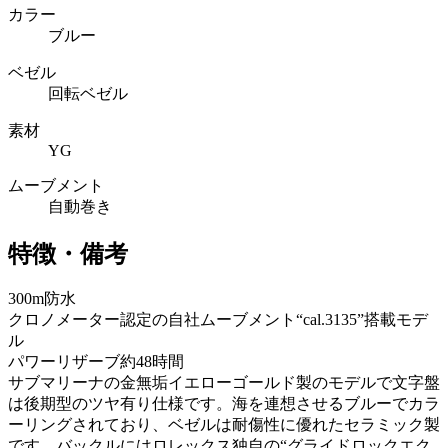
カラー
ブルー
ベゼル
回転ベゼル
素材
YG
ムーブメント
自動巻き
特徴・備考
300m防水
クロノメーター認定の自社ムーブメント“cal.3135”搭載モデ
ル
パワーリザーブ約48時間
サブマリーナの金無垢イエローゴールド製のモデルで文字盤
は後期型のツヤ有り仕様です。海を連想させるブルーでカラ
ーリングされており、ベゼルは耐傷性に優れたセラミック製
です。バックルにはロレックス独自の“グライドロックエク