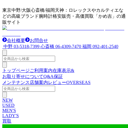
東京中野/大阪心斎橋/福岡天神：ロレックスやカルティエな
どの高級ブランド腕時計格安販売・高価買取「かめ吉」の通
販サイト
会社概要
お問合せ
中野
03-5318-7399
心斎橋
06-4309-7470
福岡
092-401-2540
トップページ
ご利用案内
在庫表示&
お取り寄せについて
Q&A
保証
メンテナンス
店舗案内
レビュー
OVERSEAS
NEW
USED
MEN'S
LADY'S
買取