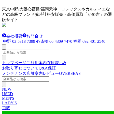
東京中野/大阪心斎橋/福岡天神：ロレックスやカルティエな
どの高級ブランド腕時計格安販売・高価買取「かめ吉」の通
販サイト
会社概要
お問合せ
中野
03-5318-7399
心斎橋
06-4309-7470
福岡
092-401-2540
トップページ
ご利用案内
在庫表示&
お取り寄せについて
Q&A
保証
メンテナンス
店舗案内
レビュー
OVERSEAS
NEW
USED
MEN'S
LADY'S
買取