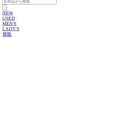
NEW
USED
MEN'S
LADY'S
買取
ROLEX
ブランドから探す
ブランドから探す
TUDOR
OMEGA
CARTIER
PATEK PHILIPPE
AUDEMARS PIGUET
A.LANGE&SOHNE
GLASHUTTE ORIGINAL
VACHERON CONSTANTIN
BREGUET
JAEGER-LECOULTRE
SEIKO
TAG Heuer
IWC
BREITLING
PANERAI
FRANCK MULLER