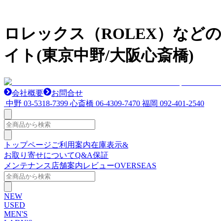
ロレックス（ROLEX）など
イト(東京中野/大阪心斎橋)
会社概要
お問合せ
中野
03-5318-7399
心斎橋
06-4309-7470
福岡
092-401-2540
トップページ
ご利用案内
在庫表示&
お取り寄せについて
Q&A
保証
メンテナンス
店舗案内
レビュー
OVERSEAS
NEW
USED
MEN'S