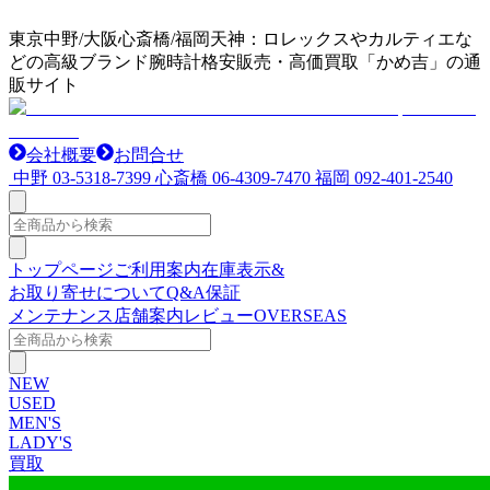
東京中野/大阪心斎橋/福岡天神：ロレックスやカルティエな
どの高級ブランド腕時計格安販売・高価買取「かめ吉」の通
販サイト
会社概要
お問合せ
中野
03-5318-7399
心斎橋
06-4309-7470
福岡
092-401-2540
トップページ
ご利用案内
在庫表示&
お取り寄せについて
Q&A
保証
メンテナンス
店舗案内
レビュー
OVERSEAS
NEW
USED
MEN'S
LADY'S
買取