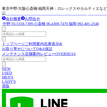
東京中野/大阪心斎橋/福岡天神：ロレックスやカルティエな
会社概要
お問合せ
中野
03-5318-7399
心斎橋
06-4309-7470
福岡
092-401-2540
トップページ
ご利用案内
在庫表示&
お取り寄せについて
Q&A
保証
メンテナンス
店舗案内
レビュー
OVERSEAS
NEW
USED
MEN'S
LADY'S
買取