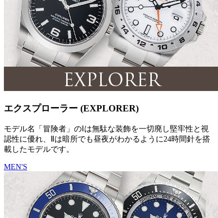
エクスプローラー (EXPLORER)
モデル名「冒険者」のⅠは無駄な装飾を一切廃し堅牢性と視
認性に優れ、Ⅱは暗所でも昼夜がわかるように24時間針を搭
載したモデルです。
MEN'S