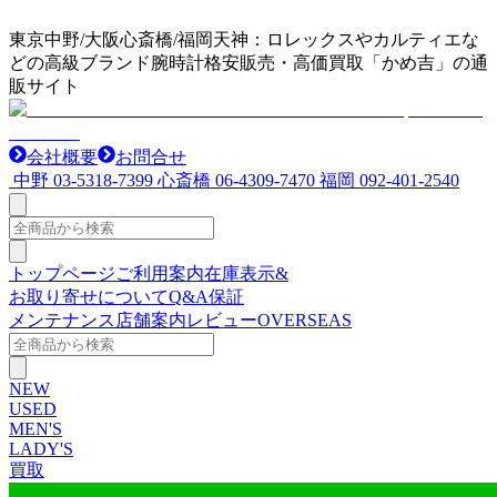
東京中野/大阪心斎橋/福岡天神：ロレックスやカルティエな
どの高級ブランド腕時計格安販売・高価買取「かめ吉」の通
販サイト
会社概要
お問合せ
中野
03-5318-7399
心斎橋
06-4309-7470
福岡
092-401-2540
トップページ
ご利用案内
在庫表示&
お取り寄せについて
Q&A
保証
メンテナンス
店舗案内
レビュー
OVERSEAS
NEW
USED
MEN'S
LADY'S
買取