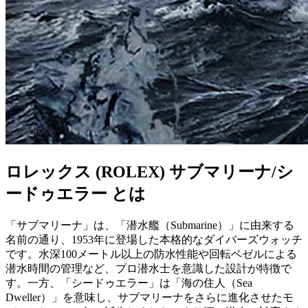
ロレックス (ROLEX) サブマリーナ/シ
ードゥエラー とは
「サブマリーナ」は、「潜水艦（Submarine）」に由来する
名前の通り、1953年に登場した本格的なダイバーズウォッチ
です。水深100メートル以上の防水性能や回転ベゼルによる
潜水時間の管理など、プロ潜水士を意識した設計が特徴で
す。一方、「シードゥエラー」は「海の住人（Sea
Dweller）」を意味し、サブマリーナをさらに進化させたモ