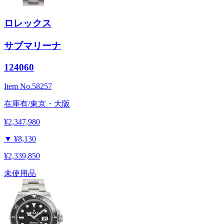
ロレックス
サブマリーナ
124060
Item No.
58257
在庫有/東京・大阪
¥2,347,980
▼
¥8,130
¥2,339,850
未使用品