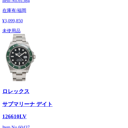
Item No.
61584
在庫有/福岡
¥3,099,850
未使用品
ロレックス
サブマリーナ デイト
126610LV
Item No.
60437