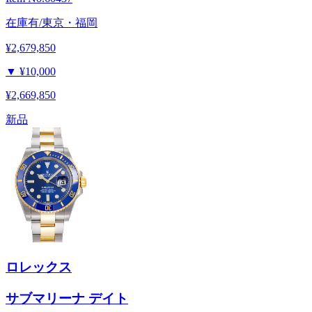
在庫有/東京・福岡
¥2,679,850
▼
¥10,000
¥2,669,850
新品
ロレックス
サブマリーナ デイト