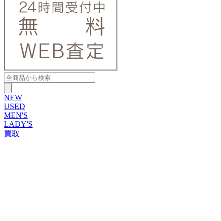
NEW
USED
MEN'S
LADY'S
買取
ROLEX
ブランドから探す
ブランドから探す
TUDOR
OMEGA
CARTIER
PATEK PHILIPPE
AUDEMARS PIGUET
A.LANGE&SOHNE
GLASHUTTE ORIGINAL