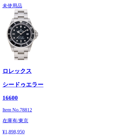
未使用品
ロレックス
シードゥエラー
16600
Item No.
78812
在庫有/東京
¥1,898,950