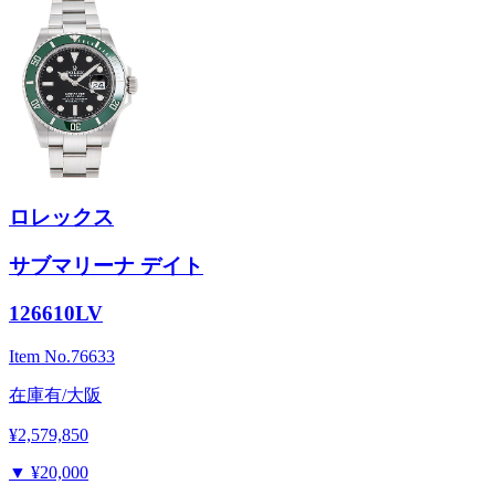
ロレックス
サブマリーナ デイト
126610LV
Item No.
76633
在庫有/大阪
¥2,579,850
▼
¥20,000