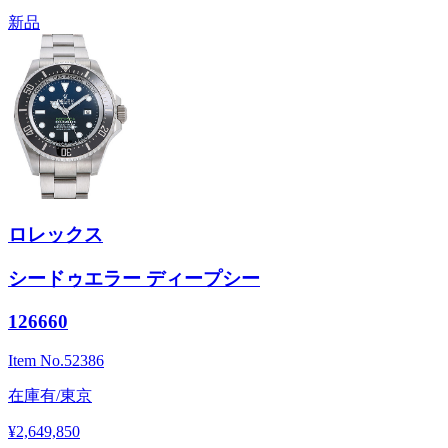
新品
ロレックス
シードゥエラー ディープシー
126660
Item No.
52386
在庫有/東京
¥2,649,850