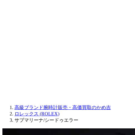
CORUM
CHRONOSWISS
BALL WATCH
Sinn
ROGER DUBUIS
Montblanc
FREDERIQUE CONSTANT
MAURICE LACROIX
ULYSSE NARDIN
JAQUET DROZ
GRAHAM
PARMIGIANI FLEURIER
OTHER BRANDS
JEWELRY
高級ブランド腕時計販売・高価買取のかめ吉
ロレックス (ROLEX)
サブマリーナ/シードゥエラー