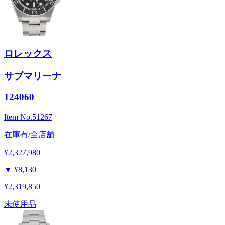
ロレックス
サブマリーナ
124060
Item No.
51267
在庫有/全店舗
¥2,327,980
▼
¥8,130
¥2,319,850
未使用品