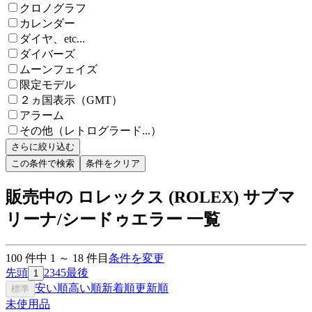
クロノグラフ
カレンダー
ダイヤ、etc...
ダイバーズ
ムーンフェイズ
限定モデル
２ヵ国表示（GMT）
アラーム
その他（レトログラード...）
さらに絞り込む
この条件で検索
条件をクリア
販売中の ロレックス (ROLEX) サブマ
リーナ/シードゥエラー 一覧
100
件中
1
～
18
件目
条件を変更
先頭
2
3
4
5
最後
1
安い順
高い順
新着順
更新順
標準
未使用品