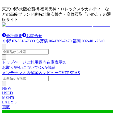
東京中野/大阪心斎橋/福岡天神：ロレックスやカルティエな
どの高級ブランド腕時計格安販売・高価買取「かめ吉」の通
販サイト
会社概要
お問合せ
中野
03-5318-7399
心斎橋
06-4309-7470
福岡
092-401-2540
トップページ
ご利用案内
在庫表示&
お取り寄せについて
Q&A
保証
メンテナンス
店舗案内
レビュー
OVERSEAS
NEW
USED
MEN'S
LADY'S
買取