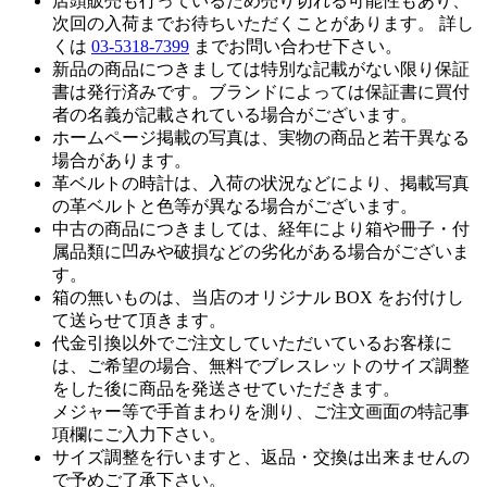
店頭販売も行っているため売り切れる可能性もあり、
次回の入荷までお待ちいただくことがあります。 詳し
くは
03-5318-7399
までお問い合わせ下さい。
新品の商品につきましては特別な記載がない限り保証
書は発行済みです。ブランドによっては保証書に買付
者の名義が記載されている場合がございます。
ホームページ掲載の写真は、実物の商品と若干異なる
場合があります。
革ベルトの時計は、入荷の状況などにより、掲載写真
の革ベルトと色等が異なる場合がございます。
中古の商品につきましては、経年により箱や冊子・付
属品類に凹みや破損などの劣化がある場合がございま
す。
箱の無いものは、当店のオリジナル BOX をお付けし
て送らせて頂きます。
代金引換以外でご注文していただいているお客様に
は、ご希望の場合、無料でブレスレットのサイズ調整
をした後に商品を発送させていただきます。
メジャー等で手首まわりを測り、ご注文画面の特記事
項欄にご入力下さい。
サイズ調整を行いますと、返品・交換は出来ませんの
で予めご了承下さい。