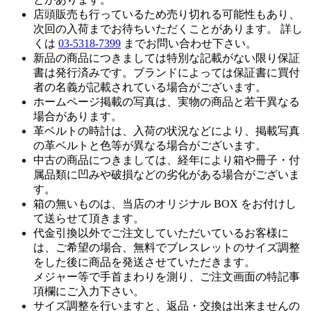
店頭販売も行っているため売り切れる可能性もあり、
次回の入荷までお待ちいただくことがあります。 詳し
くは
03-5318-7399
までお問い合わせ下さい。
新品の商品につきましては特別な記載がない限り保証
書は発行済みです。ブランドによっては保証書に買付
者の名義が記載されている場合がございます。
ホームページ掲載の写真は、実物の商品と若干異なる
場合があります。
革ベルトの時計は、入荷の状況などにより、掲載写真
の革ベルトと色等が異なる場合がございます。
中古の商品につきましては、経年により箱や冊子・付
属品類に凹みや破損などの劣化がある場合がございま
す。
箱の無いものは、当店のオリジナル BOX をお付けし
て送らせて頂きます。
代金引換以外でご注文していただいているお客様に
は、ご希望の場合、無料でブレスレットのサイズ調整
をした後に商品を発送させていただきます。
メジャー等で手首まわりを測り、ご注文画面の特記事
項欄にご入力下さい。
サイズ調整を行いますと、返品・交換は出来ませんの