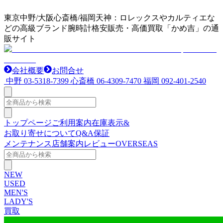
東京中野/大阪心斎橋/福岡天神：ロレックスやカルティエな
どの高級ブランド腕時計格安販売・高価買取「かめ吉」の通
販サイト
会社概要
お問合せ
中野
03-5318-7399
心斎橋
06-4309-7470
福岡
092-401-2540
トップページ
ご利用案内
在庫表示&
お取り寄せについて
Q&A
保証
メンテナンス
店舗案内
レビュー
OVERSEAS
NEW
USED
MEN'S
LADY'S
買取