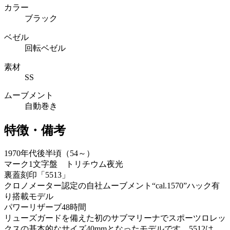
カラー
ブラック
ベゼル
回転ベゼル
素材
SS
ムーブメント
自動巻き
特徴・備考
1970年代後半頃（54～）
マーク1文字盤 トリチウム夜光
裏蓋刻印「5513」
クロノメーター認定の自社ムーブメント“cal.1570”ハック有
り搭載モデル
パワーリザーブ48時間
リューズガードを備えた初のサブマリーナでスポーツロレッ
クスの基本的なサイズ40mmとなったモデルです。5512は