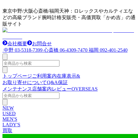
東京中野/大阪心斎橋/福岡天神：ロレックスやカルティエな
どの高級ブランド腕時計格安販売・高価買取「かめ吉」の通
販サイト
会社概要
お問合せ
中野
03-5318-7399
心斎橋
06-4309-7470
福岡
092-401-2540
トップページ
ご利用案内
在庫表示&
お取り寄せについて
Q&A
保証
メンテナンス
店舗案内
レビュー
OVERSEAS
NEW
USED
MEN'S
LADY'S
買取