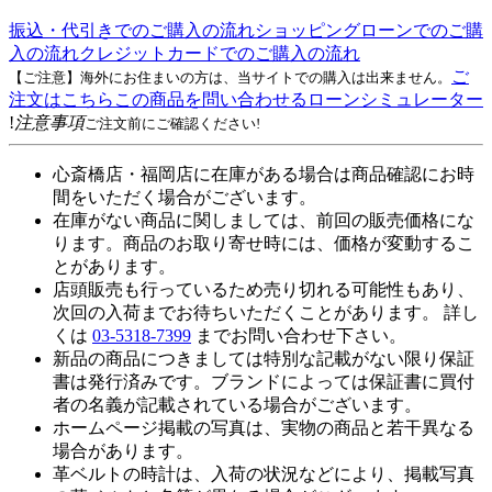
振込・代引きでのご購入の流れ
ショッピングローンでのご購
入の流れ
クレジットカードでのご購入の流れ
ご
【ご注意】海外にお住まいの方は、当サイトでの購入は出来ません。
注文はこちら
この商品を問い合わせる
ローンシミュレーター
!
注意事項
ご注文前にご確認ください!
心斎橋店・福岡店に在庫がある場合は商品確認にお時
間をいただく場合がございます。
在庫がない商品に関しましては、前回の販売価格にな
ります。商品のお取り寄せ時には、価格が変動するこ
とがあります。
店頭販売も行っているため売り切れる可能性もあり、
次回の入荷までお待ちいただくことがあります。 詳し
くは
03-5318-7399
までお問い合わせ下さい。
新品の商品につきましては特別な記載がない限り保証
書は発行済みです。ブランドによっては保証書に買付
者の名義が記載されている場合がございます。
ホームページ掲載の写真は、実物の商品と若干異なる
場合があります。
革ベルトの時計は、入荷の状況などにより、掲載写真