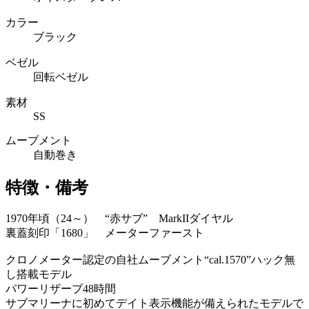
カラー
ブラック
ベゼル
回転ベゼル
素材
SS
ムーブメント
自動巻き
特徴・備考
1970年頃（24～） “赤サブ” MarkIIダイヤル
裏蓋刻印「1680」 メーターファースト
クロノメーター認定の自社ムーブメント“cal.1570”ハック無
し搭載モデル
パワーリザーブ48時間
サブマリーナに初めてデイト表示機能が備えられたモデルで