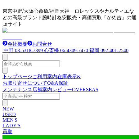
東京中野/大阪心斎橋/福岡天神：ロレックスやカルティエな
どの高級ブランド腕時計格安販売・高価買取「かめ吉」の通
販サイト
会社概要
お問合せ
中野
03-5318-7399
心斎橋
06-4309-7470
福岡
092-401-2540
トップページ
ご利用案内
在庫表示&
お取り寄せについて
Q&A
保証
メンテナンス
店舗案内
レビュー
OVERSEAS
NEW
USED
MEN'S
LADY'S
買取