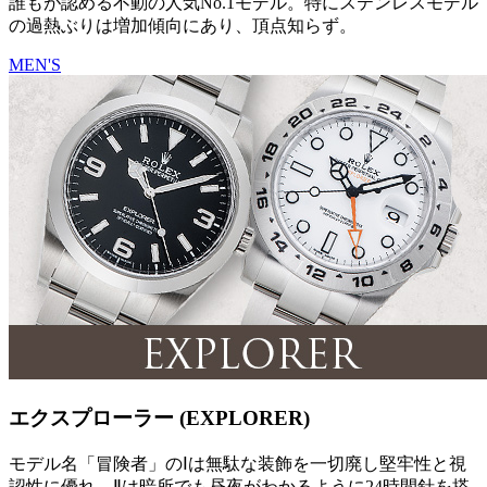
誰もが認める不動の人気No.1モデル。特にステンレスモデル
の過熱ぶりは増加傾向にあり、頂点知らず。
MEN'S
エクスプローラー (EXPLORER)
モデル名「冒険者」のⅠは無駄な装飾を一切廃し堅牢性と視
認性に優れ、Ⅱは暗所でも昼夜がわかるように24時間針を搭