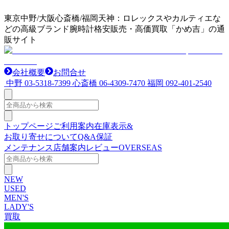
東京中野/大阪心斎橋/福岡天神：ロレックスやカルティエな
どの高級ブランド腕時計格安販売・高価買取「かめ吉」の通
販サイト
会社概要
お問合せ
中野
03-5318-7399
心斎橋
06-4309-7470
福岡
092-401-2540
トップページ
ご利用案内
在庫表示&
お取り寄せについて
Q&A
保証
メンテナンス
店舗案内
レビュー
OVERSEAS
NEW
USED
MEN'S
LADY'S
買取