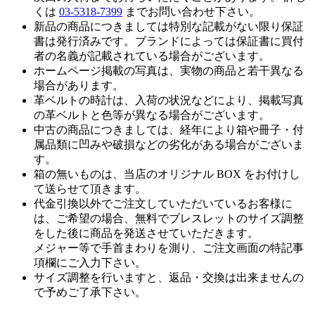
くは
03-5318-7399
までお問い合わせ下さい。
新品の商品につきましては特別な記載がない限り保証
書は発行済みです。ブランドによっては保証書に買付
者の名義が記載されている場合がございます。
ホームページ掲載の写真は、実物の商品と若干異なる
場合があります。
革ベルトの時計は、入荷の状況などにより、掲載写真
の革ベルトと色等が異なる場合がございます。
中古の商品につきましては、経年により箱や冊子・付
属品類に凹みや破損などの劣化がある場合がございま
す。
箱の無いものは、当店のオリジナル BOX をお付けし
て送らせて頂きます。
代金引換以外でご注文していただいているお客様に
は、ご希望の場合、無料でブレスレットのサイズ調整
をした後に商品を発送させていただきます。
メジャー等で手首まわりを測り、ご注文画面の特記事
項欄にご入力下さい。
サイズ調整を行いますと、返品・交換は出来ませんの
で予めご了承下さい。