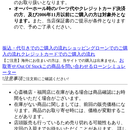
のお取り扱いとなります。
オーバーホール時のパーツ代やクレジットカード決済
の方、及び2006年11月以前にご購入の方は対象外とな
ります。
また、当店保証書のご提示が条件となります
ので、予めご了承ください。
振込・代引きでのご購入の流れ
ショッピングローンでのご購
入の流れ
クレジットカードでのご購入の流れ
お
【ご注意】海外にお住まいの方は、当サイトでの購入は出来ません。
取寄せ/Out Of Stock
この商品を問い合わせる
ローンシミュレ
ーター
!
注意事項
ご注文前にご確認ください!
心斎橋店・福岡店に在庫がある場合は商品確認にお時
間をいただく場合がございます。
在庫がない商品に関しましては、前回の販売価格にな
ります。商品のお取り寄せ時には、価格が変動するこ
とがあります。
店頭販売も行っているため売り切れる可能性もあり、
次回の入荷までお待ちいただくことがあります。 詳し