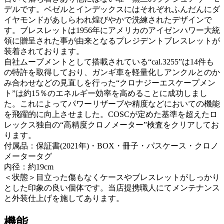
デルです。ベゼルとインデックスにはそれぞれふんだんにダ
イヤモンドがあしらわれ煌びやかで洗練されたデザインで
す。ブレスレットは1956年にアメリカのアイゼンハワー大統
領に贈呈された事が由来となるプレジデントブレスレットが
装着されております。
自社ムーブメントとして搭載されている“cal.3255”は14件も
の特許を取得しており、ガンギ車を軽量化しアンクルとのか
み合わせなどの見直しを行った“クロナジーエスケープメン
ト”は約15％のエネルギー効率を高めることに成功しまし
た。これによってパワーリザーブや精度などにおいての機能
を飛躍的に向上させました。COSCが定めた基準を超えたロ
レックス独自の“高精度クロノメーター”検査をクリアしてお
ります。
付属品：保証書(2021年)・BOX・冊子・パスケース・クロノ
メータータグ
内径：約19cm
＜状態＞目立った傷もなくケースやブレスレットがしっかり
とした印象の良い個体です。当店提携職人にてメンテナンス
と外装仕上げを施してあります。
機能