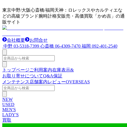
東京中野/大阪心斎橋/福岡天神：ロレックスやカルティエな
どの高級ブランド腕時計格安販売・高価買取「かめ吉」の通
販サイト
会社概要
お問合せ
中野
03-5318-7399
心斎橋
06-4309-7470
福岡
092-401-2540
トップページ
ご利用案内
在庫表示&
お取り寄せについて
Q&A
保証
メンテナンス
店舗案内
レビュー
OVERSEAS
NEW
USED
MEN'S
LADY'S
買取