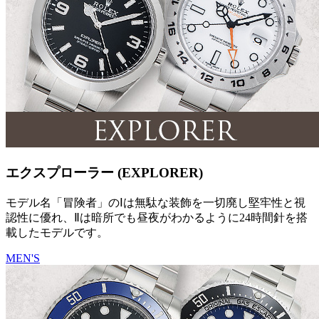
エクスプローラー (EXPLORER)
モデル名「冒険者」のⅠは無駄な装飾を一切廃し堅牢性と視
認性に優れ、Ⅱは暗所でも昼夜がわかるように24時間針を搭
載したモデルです。
MEN'S