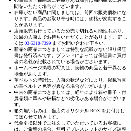
心斎橋店・福岡店に在庫がある場合は商品確認にお時
間をいただく場合がございます。
在庫がない商品に関しましては、前回の販売価格にな
ります。商品のお取り寄せ時には、価格が変動するこ
とがあります。
店頭販売も行っているため売り切れる可能性もあり、
次回の入荷までお待ちいただくことがあります。 詳し
くは
03-5318-7399
までお問い合わせ下さい。
新品の商品につきましては特別な記載がない限り保証
書は発行済みです。ブランドによっては保証書に買付
者の名義が記載されている場合がございます。
ホームページ掲載の写真は、実物の商品と若干異なる
場合があります。
革ベルトの時計は、入荷の状況などにより、掲載写真
の革ベルトと色等が異なる場合がございます。
中古の商品につきましては、経年により箱や冊子・付
属品類に凹みや破損などの劣化がある場合がございま
す。
箱の無いものは、当店のオリジナル BOX をお付けし
て送らせて頂きます。
代金引換以外でご注文していただいているお客様に
は、ご希望の場合、無料でブレスレットのサイズ調整