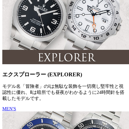
エクスプローラー (EXPLORER)
モデル名「冒険者」のⅠは無駄な装飾を一切廃し堅牢性と視
認性に優れ、Ⅱは暗所でも昼夜がわかるように24時間針を搭
載したモデルです。
MEN'S