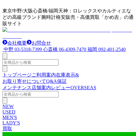
東京中野/大阪心斎橋/福岡天神：ロレックスやカルティエな
どの高級ブランド腕時計格安販売・高価買取「かめ吉」の通
販サイト
会社概要
お問合せ
中野
03-5318-7399
心斎橋
06-4309-7470
福岡
092-401-2540
トップページ
ご利用案内
在庫表示&
お取り寄せについて
Q&A
保証
メンテナンス
店舗案内
レビュー
OVERSEAS
NEW
USED
MEN'S
LADY'S
買取