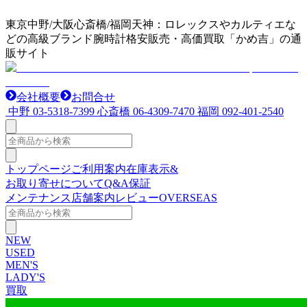
東京中野/大阪心斎橋/福岡天神：ロレックスやカルティエな
どの高級ブランド腕時計格安販売・高価買取「かめ吉」の通
販サイト
会社概要
お問合せ
中野
03-5318-7399
心斎橋
06-4309-7470
福岡
092-401-2540
トップページ
ご利用案内
在庫表示&
お取り寄せについて
Q&A
保証
メンテナンス
店舗案内
レビュー
OVERSEAS
NEW
USED
MEN'S
LADY'S
買取