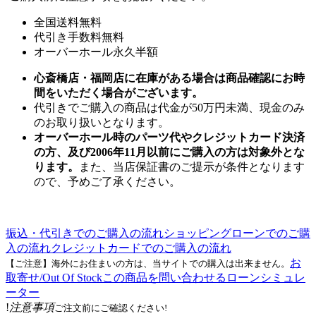
全国送料無料
代引き手数料無料
オーバーホール永久半額
心斎橋店・福岡店に在庫がある場合は商品確認にお時
間をいただく場合がございます。
代引きでご購入の商品は代金が50万円未満、現金のみ
のお取り扱いとなります。
オーバーホール時のパーツ代やクレジットカード決済
の方、及び2006年11月以前にご購入の方は対象外とな
ります。
また、当店保証書のご提示が条件となります
ので、予めご了承ください。
振込・代引きでのご購入の流れ
ショッピングローンでのご購
入の流れ
クレジットカードでのご購入の流れ
お
【ご注意】海外にお住まいの方は、当サイトでの購入は出来ません。
取寄せ/Out Of Stock
この商品を問い合わせる
ローンシミュレ
ーター
!
注意事項
ご注文前にご確認ください!