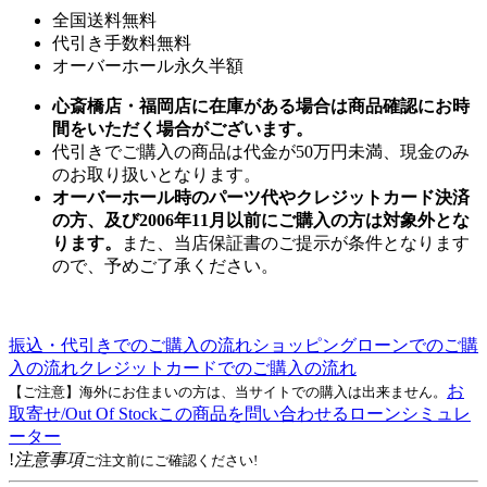
全国送料無料
代引き手数料無料
オーバーホール永久半額
心斎橋店・福岡店に在庫がある場合は商品確認にお時
間をいただく場合がございます。
代引きでご購入の商品は代金が50万円未満、現金のみ
のお取り扱いとなります。
オーバーホール時のパーツ代やクレジットカード決済
の方、及び2006年11月以前にご購入の方は対象外とな
ります。
また、当店保証書のご提示が条件となります
ので、予めご了承ください。
振込・代引きでのご購入の流れ
ショッピングローンでのご購
入の流れ
クレジットカードでのご購入の流れ
お
【ご注意】海外にお住まいの方は、当サイトでの購入は出来ません。
取寄せ/Out Of Stock
この商品を問い合わせる
ローンシミュレ
ーター
!
注意事項
ご注文前にご確認ください!