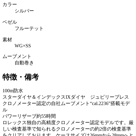
カラー
シルバー
ベゼル
フルーテット
素材
WG×SS
ムーブメント
自動巻き
特徴・備考
100m防水
スターダイヤ＆インデックスIXダイヤ ジュビリーブレス
クロノメーター認定の自社ムーブメント“cal.2236”搭載モデ
ル
パワーリザーブ約55時間
ロレックス独自の高精度クロノメーター認定モデルです。厳
しい検査基準で知られるクロノメーターの約2倍の検査基準
をクリアしております。ケースサイズは26mmから28mmへと