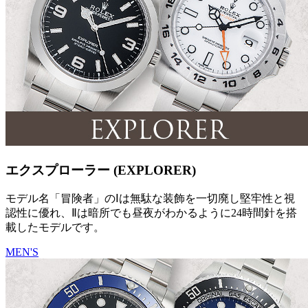
エクスプローラー (EXPLORER)
モデル名「冒険者」のⅠは無駄な装飾を一切廃し堅牢性と視
認性に優れ、Ⅱは暗所でも昼夜がわかるように24時間針を搭
載したモデルです。
MEN'S