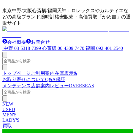
東京中野/大阪心斎橋/福岡天神：ロレックスやカルティエな
どの高級ブランド腕時計格安販売・高価買取「かめ吉」の通
販サイト
会社概要
お問合せ
中野
03-5318-7399
心斎橋
06-4309-7470
福岡
092-401-2540
トップページ
ご利用案内
在庫表示&
お取り寄せについて
Q&A
保証
メンテナンス
店舗案内
レビュー
OVERSEAS
NEW
USED
MEN'S
LADY'S
買取