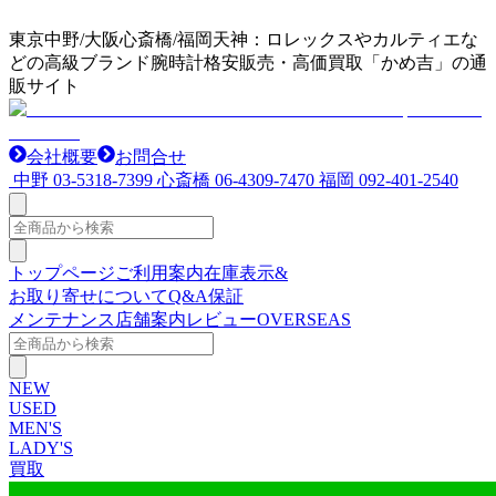
東京中野/大阪心斎橋/福岡天神：ロレックスやカルティエな
どの高級ブランド腕時計格安販売・高価買取「かめ吉」の通
販サイト
会社概要
お問合せ
中野
03-5318-7399
心斎橋
06-4309-7470
福岡
092-401-2540
トップページ
ご利用案内
在庫表示&
お取り寄せについて
Q&A
保証
メンテナンス
店舗案内
レビュー
OVERSEAS
NEW
USED
MEN'S
LADY'S
買取