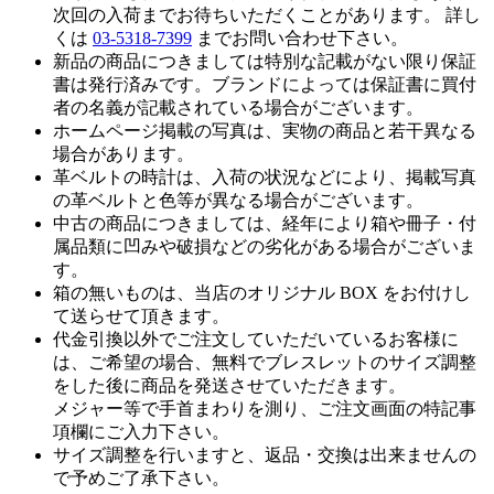
次回の入荷までお待ちいただくことがあります。 詳し
くは
03-5318-7399
までお問い合わせ下さい。
新品の商品につきましては特別な記載がない限り保証
書は発行済みです。ブランドによっては保証書に買付
者の名義が記載されている場合がございます。
ホームページ掲載の写真は、実物の商品と若干異なる
場合があります。
革ベルトの時計は、入荷の状況などにより、掲載写真
の革ベルトと色等が異なる場合がございます。
中古の商品につきましては、経年により箱や冊子・付
属品類に凹みや破損などの劣化がある場合がございま
す。
箱の無いものは、当店のオリジナル BOX をお付けし
て送らせて頂きます。
代金引換以外でご注文していただいているお客様に
は、ご希望の場合、無料でブレスレットのサイズ調整
をした後に商品を発送させていただきます。
メジャー等で手首まわりを測り、ご注文画面の特記事
項欄にご入力下さい。
サイズ調整を行いますと、返品・交換は出来ませんの
で予めご了承下さい。