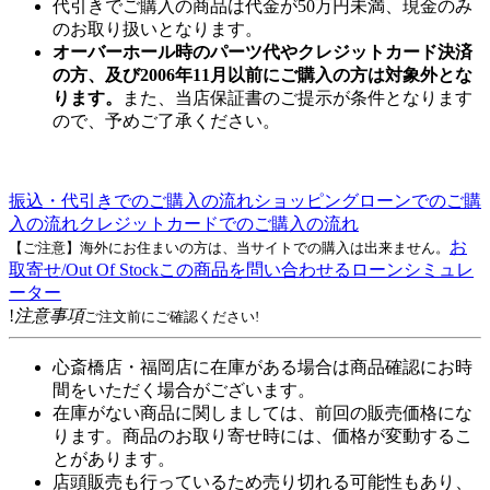
代引きでご購入の商品は代金が50万円未満、現金のみ
のお取り扱いとなります。
オーバーホール時のパーツ代やクレジットカード決済
の方、及び2006年11月以前にご購入の方は対象外とな
ります。
また、当店保証書のご提示が条件となります
ので、予めご了承ください。
振込・代引きでのご購入の流れ
ショッピングローンでのご購
入の流れ
クレジットカードでのご購入の流れ
お
【ご注意】海外にお住まいの方は、当サイトでの購入は出来ません。
取寄せ/Out Of Stock
この商品を問い合わせる
ローンシミュレ
ーター
!
注意事項
ご注文前にご確認ください!
心斎橋店・福岡店に在庫がある場合は商品確認にお時
間をいただく場合がございます。
在庫がない商品に関しましては、前回の販売価格にな
ります。商品のお取り寄せ時には、価格が変動するこ
とがあります。
店頭販売も行っているため売り切れる可能性もあり、