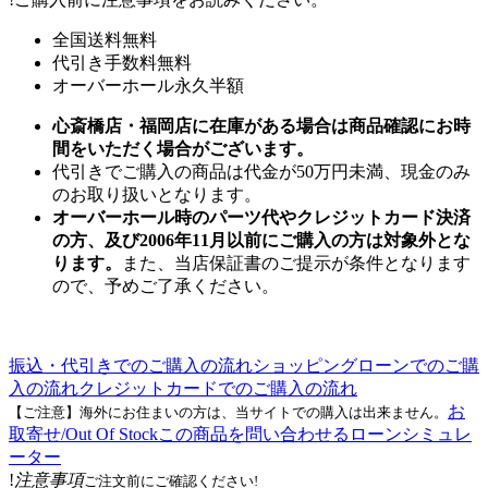
全国送料無料
代引き手数料無料
オーバーホール永久半額
心斎橋店・福岡店に在庫がある場合は商品確認にお時
間をいただく場合がございます。
代引きでご購入の商品は代金が50万円未満、現金のみ
のお取り扱いとなります。
オーバーホール時のパーツ代やクレジットカード決済
の方、及び2006年11月以前にご購入の方は対象外とな
ります。
また、当店保証書のご提示が条件となります
ので、予めご了承ください。
振込・代引きでのご購入の流れ
ショッピングローンでのご購
入の流れ
クレジットカードでのご購入の流れ
お
【ご注意】海外にお住まいの方は、当サイトでの購入は出来ません。
取寄せ/Out Of Stock
この商品を問い合わせる
ローンシミュレ
ーター
!
注意事項
ご注文前にご確認ください!