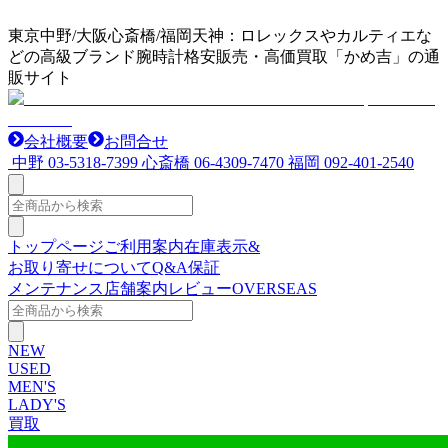
東京中野/大阪心斎橋/福岡天神：ロレックスやカルティエな
どの高級ブランド腕時計格安販売・高価買取「かめ吉」の通
販サイト
会社概要
お問合せ
中野
03-5318-7399
心斎橋
06-4309-7470
福岡
092-401-2540
トップページ
ご利用案内
在庫表示&
お取り寄せについて
Q&A
保証
メンテナンス
店舗案内
レビュー
OVERSEAS
NEW
USED
MEN'S
LADY'S
買取