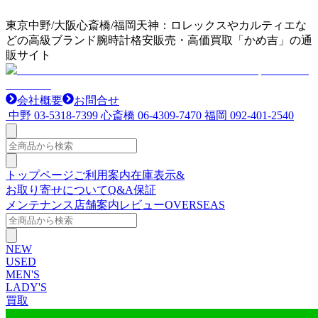
東京中野/大阪心斎橋/福岡天神：ロレックスやカルティエな
どの高級ブランド腕時計格安販売・高価買取「かめ吉」の通
販サイト
会社概要
お問合せ
中野
03-5318-7399
心斎橋
06-4309-7470
福岡
092-401-2540
トップページ
ご利用案内
在庫表示&
お取り寄せについて
Q&A
保証
メンテナンス
店舗案内
レビュー
OVERSEAS
NEW
USED
MEN'S
LADY'S
買取