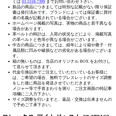
くは
03-5318-7399
までお問い合わせ下さい。
新品の商品につきましては特別な記載がない限り保証
書は発行済みです。ブランドによっては保証書に買付
者の名義が記載されている場合がございます。
ホームページ掲載の写真は、実物の商品と若干異なる
場合があります。
革ベルトの時計は、入荷の状況などにより、掲載写真
の革ベルトと色等が異なる場合がございます。
中古の商品につきましては、経年により箱や冊子・付
属品類に凹みや破損などの劣化がある場合がございま
す。
箱の無いものは、当店のオリジナル BOX をお付けし
て送らせて頂きます。
代金引換以外でご注文していただいているお客様に
は、ご希望の場合、無料でブレスレットのサイズ調整
をした後に商品を発送させていただきます。
メジャー等で手首まわりを測り、ご注文画面の特記事
項欄にご入力下さい。
サイズ調整を行いますと、返品・交換は出来ませんの
で予めご了承下さい。