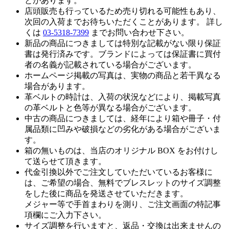
とがあります。
店頭販売も行っているため売り切れる可能性もあり、
次回の入荷までお待ちいただくことがあります。 詳し
くは
03-5318-7399
までお問い合わせ下さい。
新品の商品につきましては特別な記載がない限り保証
書は発行済みです。ブランドによっては保証書に買付
者の名義が記載されている場合がございます。
ホームページ掲載の写真は、実物の商品と若干異なる
場合があります。
革ベルトの時計は、入荷の状況などにより、掲載写真
の革ベルトと色等が異なる場合がございます。
中古の商品につきましては、経年により箱や冊子・付
属品類に凹みや破損などの劣化がある場合がございま
す。
箱の無いものは、当店のオリジナル BOX をお付けし
て送らせて頂きます。
代金引換以外でご注文していただいているお客様に
は、ご希望の場合、無料でブレスレットのサイズ調整
をした後に商品を発送させていただきます。
メジャー等で手首まわりを測り、ご注文画面の特記事
項欄にご入力下さい。
サイズ調整を行いますと、返品・交換は出来ませんの