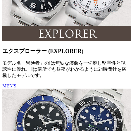
エクスプローラー (EXPLORER)
モデル名「冒険者」のⅠは無駄な装飾を一切廃し堅牢性と視
認性に優れ、Ⅱは暗所でも昼夜がわかるように24時間針を搭
載したモデルです。
MEN'S