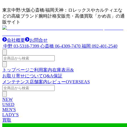
東京中野/大阪心斎橋/福岡天神：ロレックスやカルティエな
どの高級ブランド腕時計格安販売・高価買取「かめ吉」の通
販サイト
会社概要
お問合せ
中野
03-5318-7399
心斎橋
06-4309-7470
福岡
092-401-2540
トップページ
ご利用案内
在庫表示&
お取り寄せについて
Q&A
保証
メンテナンス
店舗案内
レビュー
OVERSEAS
NEW
USED
MEN'S
LADY'S
買取