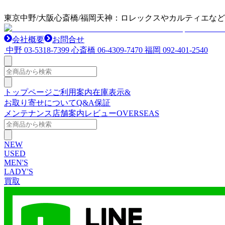
東京中野/大阪心斎橋/福岡天神：ロレックスやカルティエな
会社概要
お問合せ
中野
03-5318-7399
心斎橋
06-4309-7470
福岡
092-401-2540
トップページ
ご利用案内
在庫表示&
お取り寄せについて
Q&A
保証
メンテナンス
店舗案内
レビュー
OVERSEAS
NEW
USED
MEN'S
LADY'S
買取